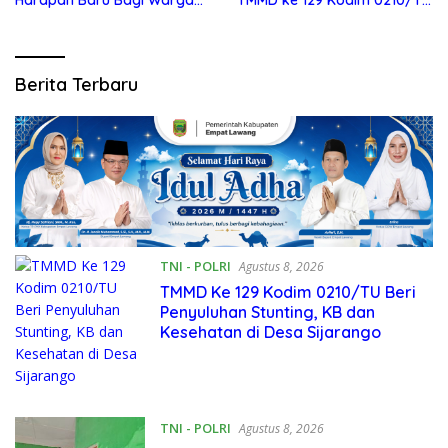
Harapan Baru Bagi Warga
TMMD ke 129 Kodim 0210/TU
Desa Sijarango
Capai 100 Persen
Publikasi
Berita Terbaru
Pendidikan
TNI - POLRI
Agustus 8, 2026
TMMD Ke 129 Kodim 0210/TU Beri
Penyuluhan Stunting, KB dan
Kesehatan di Desa Sijarango
TNI - POLRI
Agustus 8, 2026