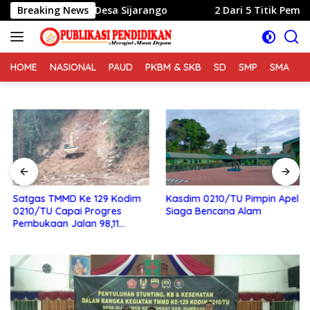
Langsung
gi Warga Desa Sijarango
Breaking News
2 Dari 5 Titik Pembangunan
ke
konten
HOME
NASIONAL
PAUD
PKBM & SKB
SD
SMP
SMA
S
Satgas TMMD Ke 129 Kodim
Kasdim 0210/TU Pimpin Apel
0210/TU Capai Progres
Siaga Bencana Alam
Pembukaan Jalan 98,11
Persen