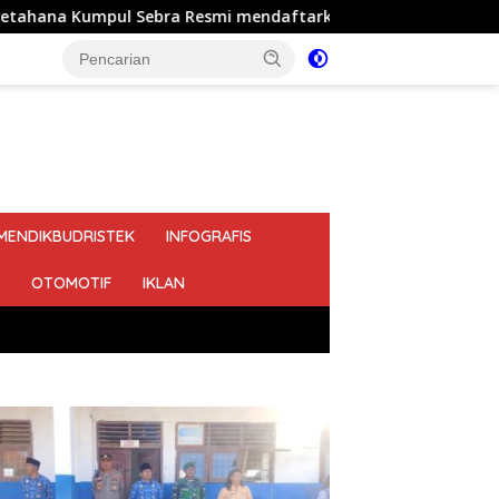
esmi mendaftarkan diri sebagai calon Kepala Desa Jejalen Jay
MENDIKBUDRISTEK
INFOGRAFIS
OTOMOTIF
IKLAN