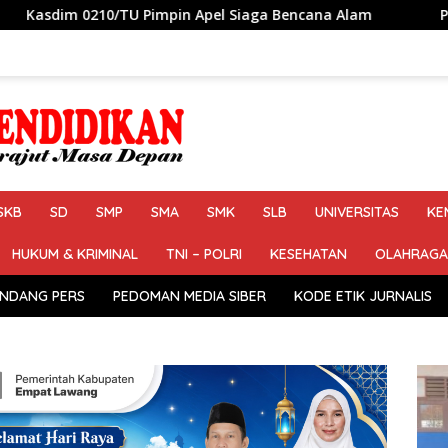
pin Apel Siaga Bencana Alam
Petahana Kumpul Sebra R
SKB
SD
SMP
SMA
SMK
SLB
UNIVERSITAS
KE
HUKUM & KRIMINAL
TNI – POLRI
KESEHATAN
OLAHRAGA
NDANG PERS
PEDOMAN MEDIA SIBER
KODE ETIK JURNALIS