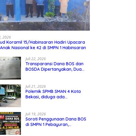
23, 2026
ud Koramil 15/Habinsaran Hadiri Upacara
 Anak Nasional ke 42 di SMPN 1 Habinsaran
Juli 22, 2026
Transparansi Dana BOS dan
BOSDA Dipertanyakan, Dua
Kepala SMP Negeri di Kota
Bekasi Arahkan Permintaan
Informasi ke PPID Dinas
Juli 21, 2026
Pendidikan
Polemik SPMB SMAN 4 Kota
Bekasi, diduga ada
kecurangan jalur domisili,
mengundang perhatian
masyarakat
Juli 19, 2026
Soroti Penggunaan Dana BOS
di SMPN 1 Pebayuran,
Kabupaten Bekasi Sebesar 4,3
Miliar