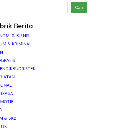
Cari
brik Berita
NOMI & BISNIS
UM & KRIMINAL
AN
OGRAFIS
ENDIKBUDRISTEK
EHATAN
IONAL
HRAGA
MOTIF
D
M & SKB
ITIK