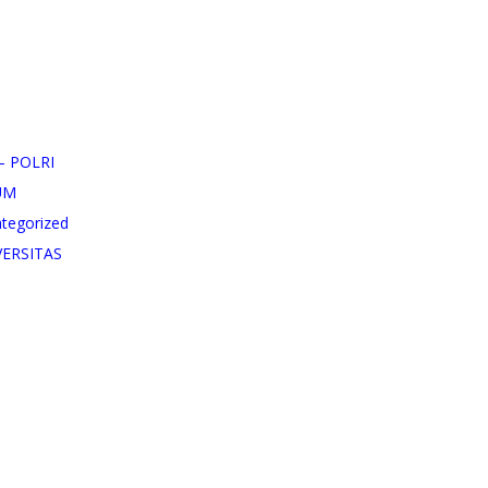
– POLRI
UM
tegorized
VERSITAS