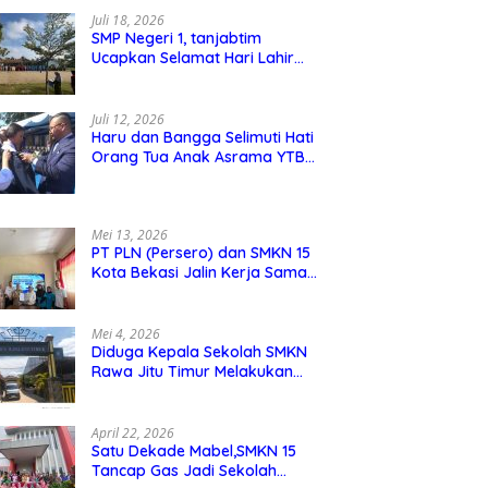
Juli 18, 2026
SMP Negeri 1, tanjabtim
Ucapkan Selamat Hari Lahir
Pancasila 1 Juni 2026
Juli 12, 2026
Haru dan Bangga Selimuti Hati
Orang Tua Anak Asrama YTBS
di Pengukuhan TB 37,
Pendidikan Karakter Menjadi
Pondasi Utama
Mei 13, 2026
PT PLN (Persero) dan SMKN 15
Kota Bekasi Jalin Kerja Sama
Pelatihan dan Sertifikasi Guru
Kejuruan
Mei 4, 2026
Diduga Kepala Sekolah SMKN
Rawa Jitu Timur Melakukan
Mar,up Dana Bos Pemeliharaan
Sarana dan Prasarana Sekolah
April 22, 2026
Satu Dekade Mabel,SMKN 15
Tancap Gas Jadi Sekolah