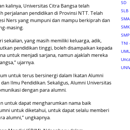
SD
n kalinya, Universitas Citra Bangsa telah
SLB
 perjalanan pendidikan di Provinsi NTT. Telah
SMA
ofesi Ners yang mumpuni dan mampu berkiprah dan
SMK
ing-masing.
SMP
i sekalian, yang masih memiliki keluarga, adik,
TNI 
utkan pendidikan tinggi, boleh disampaikan kepada
UM
sana untuk menjadi sarjana, namun ajaklah mereka
Unca
angsa,” ujarnya.
UNI
ium untuk terus bersinergi dalam Ikatan Alumni
dan Ilmu Pendidikan. Sekaligus, Alumni Universitas
omunikasi dengan para alumni.
gan untuk dapat mengharumkan nama baik
alumni untuk diketahui, untuk dapat selalu memberi
ara alumni,” ungkapnya.