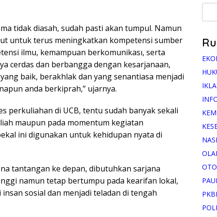
lama tidak diasah, sudah pasti akan tumpul. Namun
untut untuk terus meningkatkan kompetensi sumber
Ru
tensi ilmu, kemampuan berkomunikası, serta
EKO
hanya cerdas dan berbangga dengan kesarjanaan,
HUK
 yang baik, berakhlak dan yang senantiasa menjadi
IKL
napun anda berkiprah,” ujarnya.
INF
es perkuliahan di UCB, tentu sudah banyak sekali
KEM
kuliah maupun pada momentum kegiatan
KES
ekal ini digunakan untuk kehidupan nyata di
NAS
OLA
OTO
rena tantangan ke depan, dibutuhkan sarjana
inggi namun tetap bertumpu pada kearifan lokal,
PAU
insan sosial dan menjadi teladan di tengah
PKB
POL