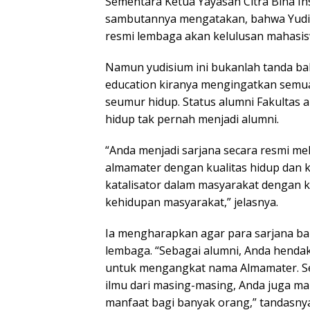
Sementara Ketua Yayasan Citra Bina I
sambutannya mengatakan, bahwa Yudis
resmi lembaga akan kelulusan mahasis
Namun yudisium ini bukanlah tanda bahw
education kiranya mengingatkan semua 
seumur hidup. Status alumni Fakultas
hidup tak pernah menjadi alumni.
“Anda menjadi sarjana secara resmi mel
almamater dengan kualitas hidup dan 
katalisator dalam masyarakat dengan
kehidupan masyarakat,” jelasnya.
Ia mengharapkan agar para sarjana bar
lembaga. “Sebagai alumni, Anda henda
untuk mengangkat nama Almamater. Se
ilmu dari masing-masing, Anda juga 
manfaat bagi banyak orang,” tandasnya