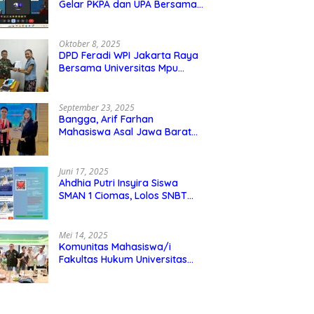
Gelar PKPA dan UPA Bersama
Universitas Mpu Tantular
Oktober 8, 2025
DPD Feradi WPI Jakarta Raya
Bersama Universitas Mpu
Tantular Menjalin Kerjasama,
Seperti apa Bentuknya?
September 23, 2025
Bangga, Arif Farhan
Mahasiswa Asal Jawa Barat
Ikut Ajang Internasional SMI
Youth Exchange di Singapura,
Malaysia, dan Thailand
Juni 17, 2025
Ahdhia Putri Insyira Siswa
SMAN 1 Ciomas, Lolos SNBT
dan Diterima di IPB
Mei 14, 2025
Komunitas Mahasiswa/i
Fakultas Hukum Universitas
Mpu Tantular Diskusi Hukum
Bersama Ketum Feradi WPI
Doni Andretti