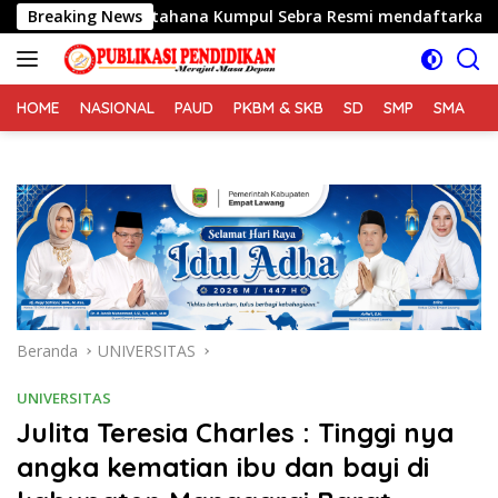
Langsung
Petahana Kumpul Sebra Resmi mendaftarkan diri sebagai calo
Breaking News
ke
konten
HOME
NASIONAL
PAUD
PKBM & SKB
SD
SMP
SMA
S
Beranda
UNIVERSITAS
UNIVERSITAS
Julita Teresia Charles : Tinggi nya
angka kematian ibu dan bayi di