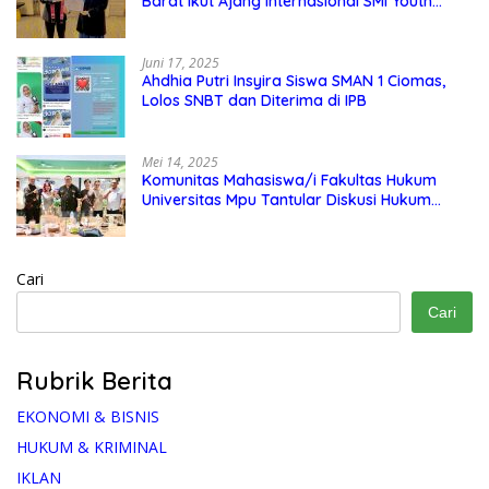
Barat Ikut Ajang Internasional SMI Youth
Exchange di Singapura, Malaysia, dan
Thailand
Juni 17, 2025
Ahdhia Putri Insyira Siswa SMAN 1 Ciomas,
Lolos SNBT dan Diterima di IPB
Mei 14, 2025
Komunitas Mahasiswa/i Fakultas Hukum
Universitas Mpu Tantular Diskusi Hukum
Bersama Ketum Feradi WPI Doni Andretti
Cari
Cari
Rubrik Berita
EKONOMI & BISNIS
HUKUM & KRIMINAL
IKLAN