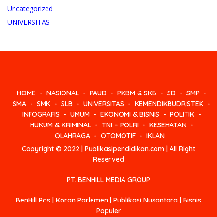
Uncategorized
UNIVERSITAS
HOME
NASIONAL
PAUD
PKBM & SKB
SD
SMP
SMA
SMK
SLB
UNIVERSITAS
KEMENDIKBUDRISTEK
INFOGRAFIS
UMUM
EKONOMI & BISNIS
POLITIK
HUKUM & KRIMINAL
TNI – POLRI
KESEHATAN
OLAHRAGA
OTOMOTIF
IKLAN
Copyright © 2022 | Publikasipendidikan.com | All Right
Reserved
PT. BENHILL MEDIA GROUP
BenHill Pos
|
Koran Parlemen
|
Publikasi Nusantara
|
Bisnis
Populer