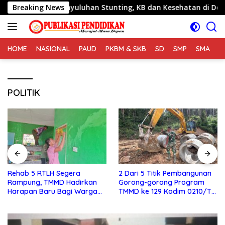
Langsung
Beri Penyuluhan Stunting, KB dan Kesehatan di Desa Sijarang
Breaking News
ke
konten
HOME
NASIONAL
PAUD
PKBM & SKB
SD
SMP
SMA
S
POLITIK
Rehab 5 RTLH Segera
2 Dari 5 Titik Pembangunan
Rampung, TMMD Hadirkan
Gorong-gorong Program
Harapan Baru Bagi Warga
TMMD ke 129 Kodim 0210/TU
Desa Sijarango
Capai 100 Persen