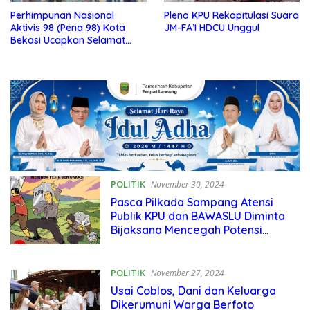
Perhimpunan Nasional
Pleno KPU Rekapitulasi Suara
Aktivis 98 (Pena 98) Kota
JM-FA’I HDCU Unggul
Bekasi Ucapkan Selamat
Kepada H. Tri Adhianto dan
Abdul Harris Bobihoe
POLITIK
November 30, 2024
Pasca Pilkada Sampang Atensi
Publik KPU dan BAWASLU Diminta
Bijaksana Mencegah Potensi
Konflik di Masyarakat
POLITIK
November 27, 2024
Usai Coblos, Dani dan Keluarga
Dikerumuni Warga Berfoto