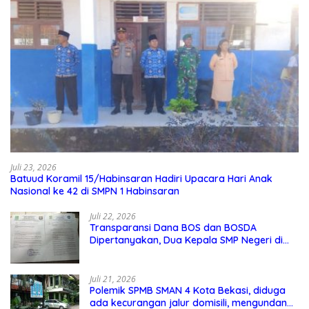
Juli 23, 2026
Batuud Koramil 15/Habinsaran Hadiri Upacara Hari Anak
Nasional ke 42 di SMPN 1 Habinsaran
Juli 22, 2026
Transparansi Dana BOS dan BOSDA
Dipertanyakan, Dua Kepala SMP Negeri di
Kota Bekasi Arahkan Permintaan Informasi
ke PPID Dinas Pendidikan
Juli 21, 2026
Polemik SPMB SMAN 4 Kota Bekasi, diduga
ada kecurangan jalur domisili, mengundang