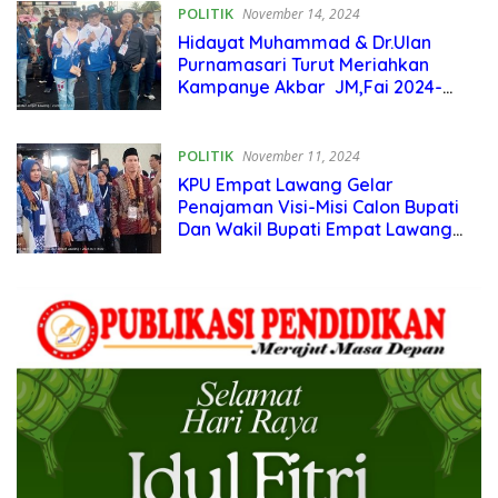
POLITIK
November 14, 2024
Hidayat Muhammad & Dr.Ulan
Purnamasari Turut Meriahkan
Kampanye Akbar JM,Fai 2024-
2029
POLITIK
November 11, 2024
KPU Empat Lawang Gelar
Penajaman Visi-Misi Calon Bupati
Dan Wakil Bupati Empat Lawang
Tahun 2024