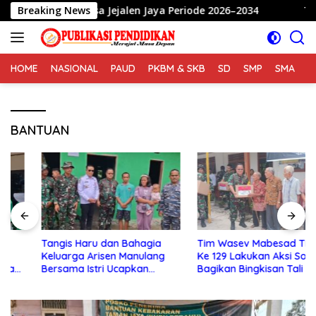
Langsung
la Desa Jejalen Jaya Periode 2026–2034
Breaking News
Tangis Haru d
ke
konten
HOME
NASIONAL
PAUD
PKBM & SKB
SD
SMP
SMA
S
BANTUAN
Tangis Haru dan Bahagia
Tim Wasev Mabesad TMMD
Keluarga Arisen Manulang
Ke 129 Lakukan Aksi Sosial
Bersama Istri Ucapkan
Bagikan Bingkisan Tali Asih
Terimakasih Kepada TNI,
Kepada Warga Desa
Semoga Kedepannya TNI
Sijarango
Semakin Jaya