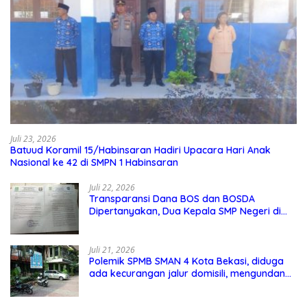
Juli 23, 2026
Batuud Koramil 15/Habinsaran Hadiri Upacara Hari Anak
Nasional ke 42 di SMPN 1 Habinsaran
Juli 22, 2026
Transparansi Dana BOS dan BOSDA
Dipertanyakan, Dua Kepala SMP Negeri di
Kota Bekasi Arahkan Permintaan Informasi
ke PPID Dinas Pendidikan
Juli 21, 2026
Polemik SPMB SMAN 4 Kota Bekasi, diduga
ada kecurangan jalur domisili, mengundang
perhatian masyarakat