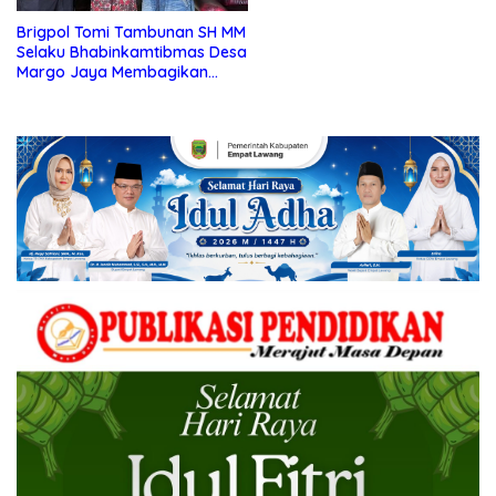
Brigpol Tomi Tambunan SH MM
Selaku Bhabinkamtibmas Desa
Margo Jaya Membagikan
Sembako Kepada 21
Masyarakat Lansia Kurang
Mampu.