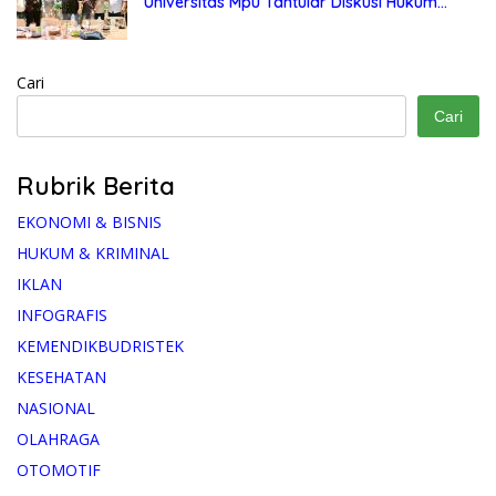
Universitas Mpu Tantular Diskusi Hukum
Bersama Ketum Feradi WPI Doni Andretti
Cari
Cari
Rubrik Berita
EKONOMI & BISNIS
HUKUM & KRIMINAL
IKLAN
INFOGRAFIS
KEMENDIKBUDRISTEK
KESEHATAN
NASIONAL
OLAHRAGA
OTOMOTIF