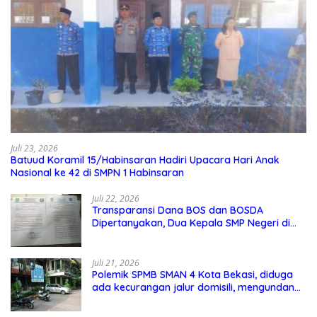
Juli 23, 2026
Batuud Koramil 15/Habinsaran Hadiri Upacara Hari Anak
Nasional ke 42 di SMPN 1 Habinsaran
Juli 22, 2026
Transparansi Dana BOS dan BOSDA
Dipertanyakan, Dua Kepala SMP Negeri di
Kota Bekasi Arahkan Permintaan Informasi
ke PPID Dinas Pendidikan
Juli 21, 2026
Polemik SPMB SMAN 4 Kota Bekasi, diduga
ada kecurangan jalur domisili, mengundang
perhatian masyarakat