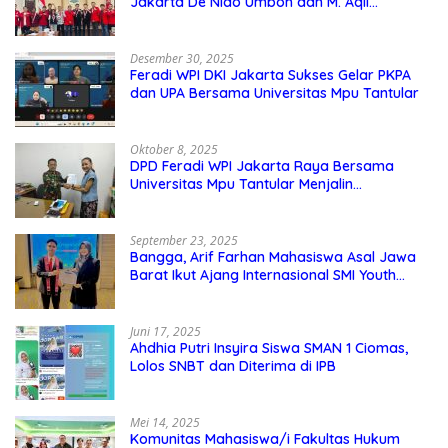
Jakarta De Niao Umboh dan M. Aqil
Nahkodai DPD GMNI DKI Jakarta.
Desember 30, 2025
Feradi WPI DKI Jakarta Sukses Gelar PKPA
dan UPA Bersama Universitas Mpu Tantular
Oktober 8, 2025
DPD Feradi WPI Jakarta Raya Bersama
Universitas Mpu Tantular Menjalin
Kerjasama, Seperti apa Bentuknya?
September 23, 2025
Bangga, Arif Farhan Mahasiswa Asal Jawa
Barat Ikut Ajang Internasional SMI Youth
Exchange di Singapura, Malaysia, dan
Thailand
Juni 17, 2025
Ahdhia Putri Insyira Siswa SMAN 1 Ciomas,
Lolos SNBT dan Diterima di IPB
Mei 14, 2025
Komunitas Mahasiswa/i Fakultas Hukum