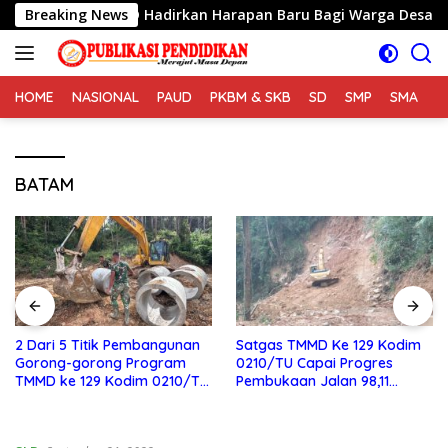
Langsung
mpung, TMMD Hadirkan Harapan Baru Bagi Warga Desa Sijara
Breaking News
ke
konten
HOME
NASIONAL
PAUD
PKBM & SKB
SD
SMP
SMA
S
BATAM
2 Dari 5 Titik Pembangunan
Satgas TMMD Ke 129 Kodim
Gorong-gorong Program
0210/TU Capai Progres
TMMD ke 129 Kodim 0210/TU
Pembukaan Jalan 98,11
Capai 100 Persen
Persen