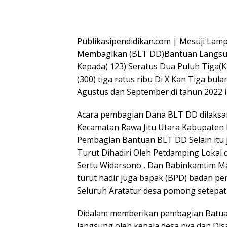
Publikasipendidikan.com | Mesuji Lam
Membagikan (BLT DD)Bantuan Langsung
Kepada( 123) Seratus Dua Puluh Tiga(
(300) tiga ratus ribu Di X Kan Tiga bula
Agustus dan September di tahun 2022 i
Acara pembagian Dana BLT DD dilaksan
Kecamatan Rawa Jitu Utara Kabupaten 
Pembagian Bantuan BLT DD Selain itu 
Turut Dihadiri Oleh Petdamping Lokal 
Sertu Widarsono , Dan Babinkamtim Mas
turut hadir juga bapak (BPD) badan pe
Seluruh Aratatur desa pomong setepat 
Didalam memberikan pembagian Batua
langsung oleh kepala desa nya dan Di