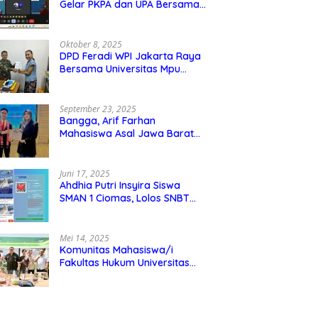
Gelar PKPA dan UPA Bersama
Universitas Mpu Tantular
Oktober 8, 2025
DPD Feradi WPI Jakarta Raya
Bersama Universitas Mpu
Tantular Menjalin Kerjasama,
Seperti apa Bentuknya?
September 23, 2025
Bangga, Arif Farhan
Mahasiswa Asal Jawa Barat
Ikut Ajang Internasional SMI
Youth Exchange di Singapura,
Malaysia, dan Thailand
Juni 17, 2025
Ahdhia Putri Insyira Siswa
SMAN 1 Ciomas, Lolos SNBT
dan Diterima di IPB
Mei 14, 2025
Komunitas Mahasiswa/i
Fakultas Hukum Universitas
Mpu Tantular Diskusi Hukum
Bersama Ketum Feradi WPI
Doni Andretti