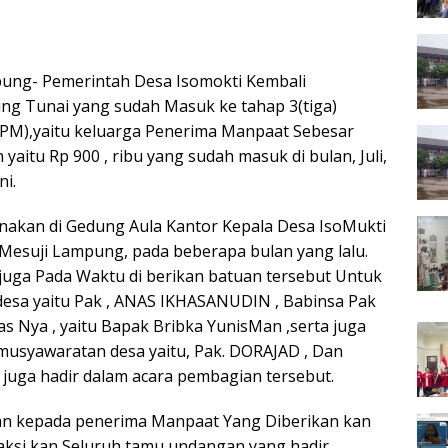
pung- Pemerintah Desa Isomokti Kembali
 Tunai yang sudah Masuk ke tahap 3(tiga)
KPM),yaitu keluarga Penerima Manpaat Sebesar
n yaitu Rp 900 , ribu yang sudah masuk di bulan, Juli,
ni.
akan di Gedung Aula Kantor Kepala Desa IsoMukti
Mesuji Lampung, pada beberapa bulan yang lalu.
juga Pada Waktu di berikan batuan tersebut Untuk
desa yaitu Pak , ANAS IKHASANUDIN , Babinsa Pak
 Nya , yaitu Bapak Bribka YunisMan ,serta juga
musyawaratan desa yaitu, Pak. DORAJAD , Dan
juga hadir dalam acara pembagian tersebut.
n kepada penerima Manpaat Yang Diberikan kan
saksi kan Seluruh tamu undangan yang hadir