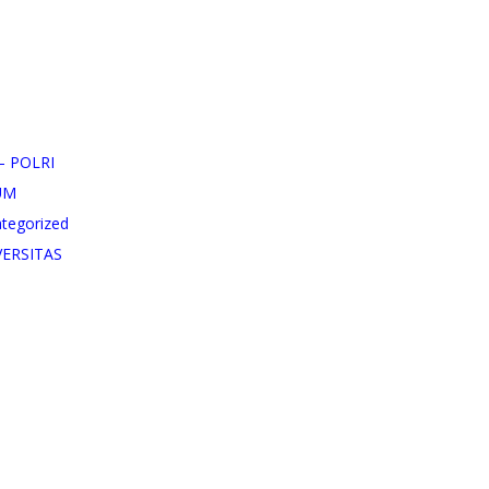
– POLRI
UM
tegorized
VERSITAS