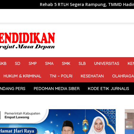
ehab 5 RTLH Segera Rampung, TMMD Hadirkan Harapan Baru Ba
SKB
SD
SMP
SMA
SMK
SLB
UNIVERSITAS
KE
HUKUM & KRIMINAL
TNI – POLRI
KESEHATAN
OLAHRAGA
NDANG PERS
PEDOMAN MEDIA SIBER
KODE ETIK JURNALIS