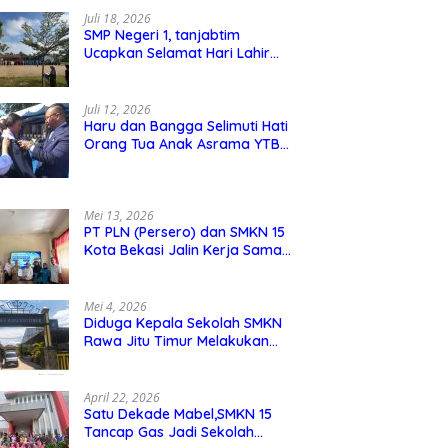
Juli 18, 2026
SMP Negeri 1, tanjabtim
Ucapkan Selamat Hari Lahir
Pancasila 1 Juni 2026
Juli 12, 2026
Haru dan Bangga Selimuti Hati
Orang Tua Anak Asrama YTBS
di Pengukuhan TB 37,
Pendidikan Karakter Menjadi
Pondasi Utama
Mei 13, 2026
PT PLN (Persero) dan SMKN 15
Kota Bekasi Jalin Kerja Sama
Pelatihan dan Sertifikasi Guru
Kejuruan
Mei 4, 2026
Diduga Kepala Sekolah SMKN
Rawa Jitu Timur Melakukan
Mar,up Dana Bos Pemeliharaan
Sarana dan Prasarana Sekolah
April 22, 2026
Satu Dekade Mabel,SMKN 15
Tancap Gas Jadi Sekolah