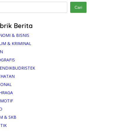
Cari
brik Berita
NOMI & BISNIS
UM & KRIMINAL
AN
OGRAFIS
ENDIKBUDRISTEK
EHATAN
IONAL
HRAGA
MOTIF
D
M & SKB
ITIK