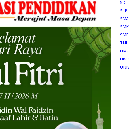
SD
SLB
SMA
SMK
SMP
TNI 
UM
Unca
UNI