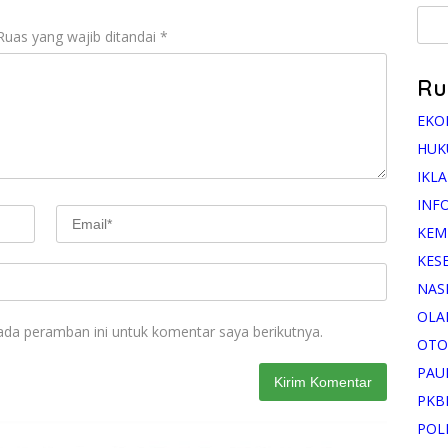
Ruas yang wajib ditandai
*
Ru
EKO
HUK
IKL
INF
KEM
KES
NAS
OLA
ada peramban ini untuk komentar saya berikutnya.
OTO
PAU
PKB
POL