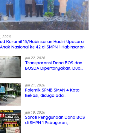
23, 2026
ud Koramil 15/Habinsaran Hadiri Upacara
 Anak Nasional ke 42 di SMPN 1 Habinsaran
Juli 22, 2026
Transparansi Dana BOS dan
BOSDA Dipertanyakan, Dua
Kepala SMP Negeri di Kota
Bekasi Arahkan Permintaan
Informasi ke PPID Dinas
Juli 21, 2026
Pendidikan
Polemik SPMB SMAN 4 Kota
Bekasi, diduga ada
kecurangan jalur domisili,
mengundang perhatian
masyarakat
Juli 19, 2026
Soroti Penggunaan Dana BOS
di SMPN 1 Pebayuran,
Kabupaten Bekasi Sebesar 4,3
Miliar