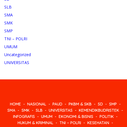
SLB
SMA
SMK
SMP
TNI – POLRI
UMUM
Uncategorized
UNIVERSITAS
HOME
NASIONAL
PAUD
PKBM & SKB
SD
SMP
SMA
SMK
SLB
UNIVERSITAS
KEMENDIKBUDRISTEK
INFOGRAFIS
UMUM
EKONOMI & BISNIS
POLITIK
HUKUM & KRIMINAL
TNI – POLRI
KESEHATAN