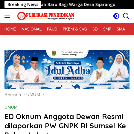
Langsung
n Harapan Baru Bagi Warga Desa Sijarango
Breaking News
2 Dari 5
ke
konten
HOME
NASIONAL
PAUD
PKBM & SKB
SD
SMP
SMA
S
Beranda
UMUM
UMUM
ED Oknum Anggota Dewan Resmi
dilaporkan PW GNPK RI Sumsel Ke