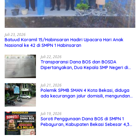
Juli 23, 2026
Batuud Koramil 15/Habinsaran Hadiri Upacara Hari Anak
Nasional ke 42 di SMPN 1 Habinsaran
Juli 22, 2026
Transparansi Dana BOS dan BOSDA
Dipertanyakan, Dua Kepala SMP Negeri di
Kota Bekasi Arahkan Permintaan Informasi
ke PPID Dinas Pendidikan
Juli 21, 2026
Polemik SPMB SMAN 4 Kota Bekasi, diduga
ada kecurangan jalur domisili, mengundang
perhatian masyarakat
Juli 19, 2026
Soroti Penggunaan Dana BOS di SMPN 1
Pebayuran, Kabupaten Bekasi Sebesar 4,3
Miliar