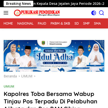
Langsung
ai calon Kepala Desa Jejalen Jaya Periode 2026–2034
Breaking News
ke
konten
HOME
NASIONAL
PAUD
PKBM & SKB
SD
SMP
SMA
S
Beranda
UMUM
UMUM
Kapolres Toba Bersama Wabup
Tinjau Pos Terpadu Di Pelabuhan