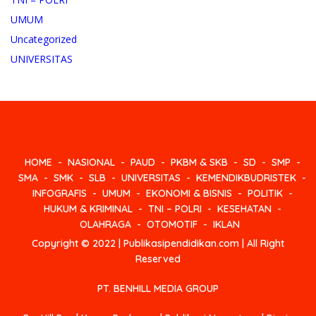
UMUM
Uncategorized
UNIVERSITAS
HOME
NASIONAL
PAUD
PKBM & SKB
SD
SMP
SMA
SMK
SLB
UNIVERSITAS
KEMENDIKBUDRISTEK
INFOGRAFIS
UMUM
EKONOMI & BISNIS
POLITIK
HUKUM & KRIMINAL
TNI – POLRI
KESEHATAN
OLAHRAGA
OTOMOTIF
IKLAN
Copyright © 2022 | Publikasipendidikan.com | All Right
Reserved
PT. BENHILL MEDIA GROUP