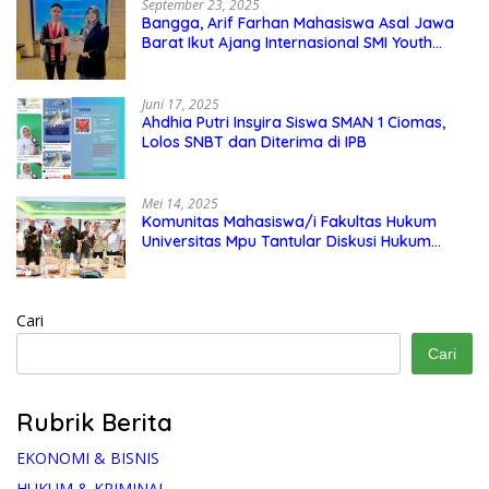
September 23, 2025
Bangga, Arif Farhan Mahasiswa Asal Jawa
Barat Ikut Ajang Internasional SMI Youth
Exchange di Singapura, Malaysia, dan
Thailand
Juni 17, 2025
Ahdhia Putri Insyira Siswa SMAN 1 Ciomas,
Lolos SNBT dan Diterima di IPB
Mei 14, 2025
Komunitas Mahasiswa/i Fakultas Hukum
Universitas Mpu Tantular Diskusi Hukum
Bersama Ketum Feradi WPI Doni Andretti
Cari
Cari
Rubrik Berita
EKONOMI & BISNIS
HUKUM & KRIMINAL