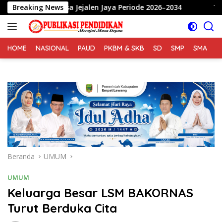
Langsung
 Desa Jejalen Jaya Periode 2026–2034
Breaking News
Tangis Haru dan
ke
konten
HOME
NASIONAL
PAUD
PKBM & SKB
SD
SMP
SMA
S
Beranda
UMUM
UMUM
Keluarga Besar LSM BAKORNAS
Turut Berduka Cita