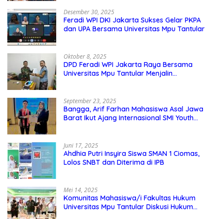
Desember 30, 2025
Feradi WPI DKI Jakarta Sukses Gelar PKPA
dan UPA Bersama Universitas Mpu Tantular
Oktober 8, 2025
DPD Feradi WPI Jakarta Raya Bersama
Universitas Mpu Tantular Menjalin
Kerjasama, Seperti apa Bentuknya?
September 23, 2025
Bangga, Arif Farhan Mahasiswa Asal Jawa
Barat Ikut Ajang Internasional SMI Youth
Exchange di Singapura, Malaysia, dan
Thailand
Juni 17, 2025
Ahdhia Putri Insyira Siswa SMAN 1 Ciomas,
Lolos SNBT dan Diterima di IPB
Mei 14, 2025
Komunitas Mahasiswa/i Fakultas Hukum
Universitas Mpu Tantular Diskusi Hukum
Bersama Ketum Feradi WPI Doni Andretti