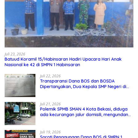
Juli 23, 2026
Batuud Koramil 15/Habinsaran Hadiri Upacara Hari Anak
Nasional ke 42 di SMPN 1 Habinsaran
Juli 22, 2026
Transparansi Dana BOS dan BOSDA
Dipertanyakan, Dua Kepala SMP Negeri di
Kota Bekasi Arahkan Permintaan Informasi
ke PPID Dinas Pendidikan
Juli 21, 2026
Polemik SPMB SMAN 4 Kota Bekasi, diduga
ada kecurangan jalur domisili, mengundang
perhatian masyarakat
Juli 19, 2026
Soroti Penggunaan Dana BOS di SMPN 1