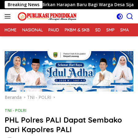
Langsung
TMMD Hadirkan Harapan Baru Bagi Warga Desa Sijarango
Breaking News
ke
konten
HOME
NASIONAL
PAUD
PKBM & SKB
SD
SMP
SMA
S
Beranda
TNI - POLRI
TNI - POLRI
PHL Polres PALI Dapat Sembako
Dari Kapolres PALI