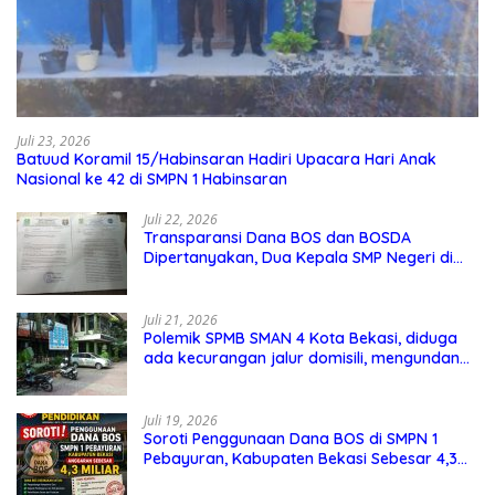
Juli 23, 2026
Batuud Koramil 15/Habinsaran Hadiri Upacara Hari Anak
Nasional ke 42 di SMPN 1 Habinsaran
Juli 22, 2026
Transparansi Dana BOS dan BOSDA
Dipertanyakan, Dua Kepala SMP Negeri di
Kota Bekasi Arahkan Permintaan Informasi
ke PPID Dinas Pendidikan
Juli 21, 2026
Polemik SPMB SMAN 4 Kota Bekasi, diduga
ada kecurangan jalur domisili, mengundang
perhatian masyarakat
Juli 19, 2026
Soroti Penggunaan Dana BOS di SMPN 1
Pebayuran, Kabupaten Bekasi Sebesar 4,3
Miliar