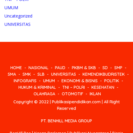
UMUM
Uncategorized
UNIVERSITAS
HOME
NASIONAL
PAUD
PKBM & SKB
SD
SMP
SMA
SMK
SLB
UNIVERSITAS
KEMENDIKBUDRISTEK
INFOGRAFIS
UMUM
EKONOMI & BISNIS
POLITIK
HUKUM & KRIMINAL
TNI – POLRI
KESEHATAN
OLAHRAGA
OTOMOTIF
IKLAN
Copyright © 2022 | Publikasipendidikan.com | All Right
Reserved
PT. BENHILL MEDIA GROUP