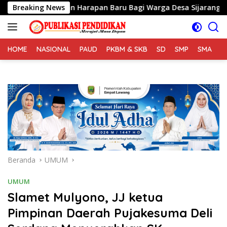
Langsung
 Hadirkan Harapan Baru Bagi Warga Desa Sijarango
Breaking News
ke
konten
HOME
NASIONAL
PAUD
PKBM & SKB
SD
SMP
SMA
S
Beranda
UMUM
UMUM
Slamet Mulyono, JJ ketua
Pimpinan Daerah Pujakesuma Deli