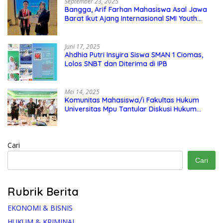
September 23, 2025
Bangga, Arif Farhan Mahasiswa Asal Jawa
Barat Ikut Ajang Internasional SMI Youth
Exchange di Singapura, Malaysia, dan
Thailand
Juni 17, 2025
Ahdhia Putri Insyira Siswa SMAN 1 Ciomas,
Lolos SNBT dan Diterima di IPB
Mei 14, 2025
Komunitas Mahasiswa/i Fakultas Hukum
Universitas Mpu Tantular Diskusi Hukum
Bersama Ketum Feradi WPI Doni Andretti
Cari
Cari
Rubrik Berita
EKONOMI & BISNIS
HUKUM & KRIMINAL