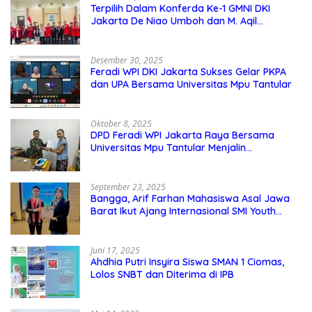
Terpilih Dalam Konferda Ke-1 GMNI DKI
Jakarta De Niao Umboh dan M. Aqil
Nahkodai DPD GMNI DKI Jakarta.
Desember 30, 2025
Feradi WPI DKI Jakarta Sukses Gelar PKPA
dan UPA Bersama Universitas Mpu Tantular
Oktober 8, 2025
DPD Feradi WPI Jakarta Raya Bersama
Universitas Mpu Tantular Menjalin
Kerjasama, Seperti apa Bentuknya?
September 23, 2025
Bangga, Arif Farhan Mahasiswa Asal Jawa
Barat Ikut Ajang Internasional SMI Youth
Exchange di Singapura, Malaysia, dan
Thailand
Juni 17, 2025
Ahdhia Putri Insyira Siswa SMAN 1 Ciomas,
Lolos SNBT dan Diterima di IPB