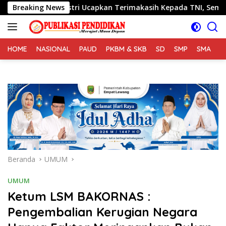
Langsung
ama Istri Ucapkan Terimakasih Kepada TNI, Semoga Kedepanny
Breaking News
ke
konten
HOME
NASIONAL
PAUD
PKBM & SKB
SD
SMP
SMA
S
Beranda
UMUM
UMUM
Ketum LSM BAKORNAS :
Pengembalian Kerugian Negara