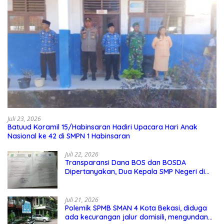
Juli 23, 2026
Batuud Koramil 15/Habinsaran Hadiri Upacara Hari Anak
Nasional ke 42 di SMPN 1 Habinsaran
Juli 22, 2026
Transparansi Dana BOS dan BOSDA
Dipertanyakan, Dua Kepala SMP Negeri di
Kota Bekasi Arahkan Permintaan Informasi
ke PPID Dinas Pendidikan
Juli 21, 2026
Polemik SPMB SMAN 4 Kota Bekasi, diduga
ada kecurangan jalur domisili, mengundang