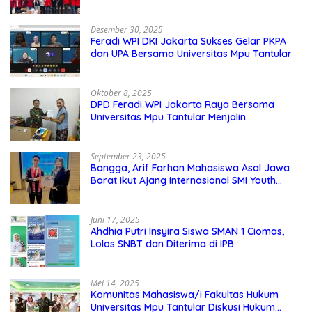
Nahkodai DPD GMNI DKI Jakarta.
Desember 30, 2025
Feradi WPI DKI Jakarta Sukses Gelar PKPA
dan UPA Bersama Universitas Mpu Tantular
Oktober 8, 2025
DPD Feradi WPI Jakarta Raya Bersama
Universitas Mpu Tantular Menjalin
Kerjasama, Seperti apa Bentuknya?
September 23, 2025
Bangga, Arif Farhan Mahasiswa Asal Jawa
Barat Ikut Ajang Internasional SMI Youth
Exchange di Singapura, Malaysia, dan
Thailand
Juni 17, 2025
Ahdhia Putri Insyira Siswa SMAN 1 Ciomas,
Lolos SNBT dan Diterima di IPB
Mei 14, 2025
Komunitas Mahasiswa/i Fakultas Hukum
Universitas Mpu Tantular Diskusi Hukum