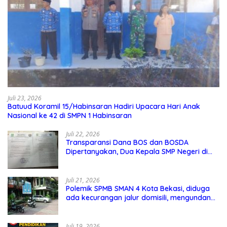
Juli 23, 2026
Batuud Koramil 15/Habinsaran Hadiri Upacara Hari Anak
Nasional ke 42 di SMPN 1 Habinsaran
Juli 22, 2026
Transparansi Dana BOS dan BOSDA
Dipertanyakan, Dua Kepala SMP Negeri di
Kota Bekasi Arahkan Permintaan Informasi
ke PPID Dinas Pendidikan
Juli 21, 2026
Polemik SPMB SMAN 4 Kota Bekasi, diduga
ada kecurangan jalur domisili, mengundang
perhatian masyarakat
Juli 19, 2026