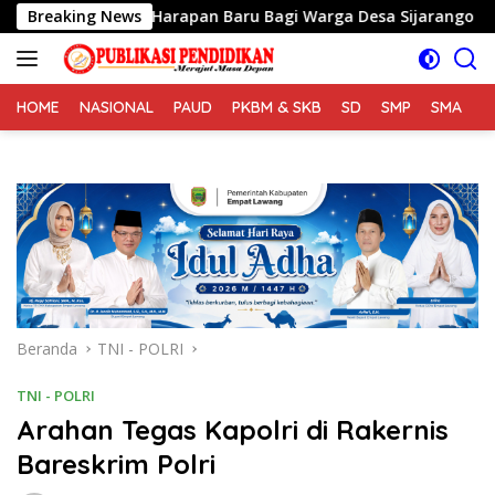
Langsung
kan Harapan Baru Bagi Warga Desa Sijarango
Breaking News
2 Dari
ke
konten
HOME
NASIONAL
PAUD
PKBM & SKB
SD
SMP
SMA
S
Beranda
TNI - POLRI
TNI - POLRI
Arahan Tegas Kapolri di Rakernis
Bareskrim Polri