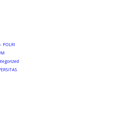
– POLRI
UM
tegorized
VERSITAS