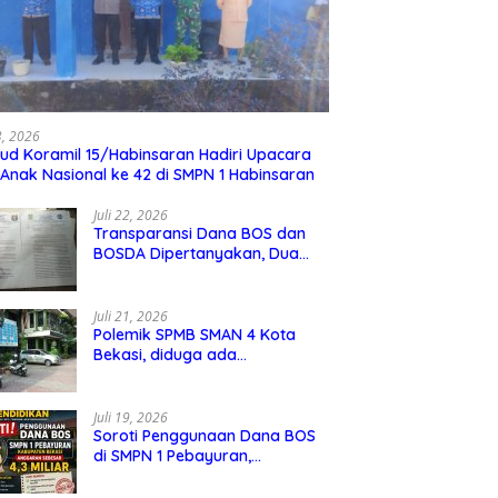
23, 2026
ud Koramil 15/Habinsaran Hadiri Upacara
 Anak Nasional ke 42 di SMPN 1 Habinsaran
Juli 22, 2026
Transparansi Dana BOS dan
BOSDA Dipertanyakan, Dua
Kepala SMP Negeri di Kota
Bekasi Arahkan Permintaan
Informasi ke PPID Dinas
Juli 21, 2026
Pendidikan
Polemik SPMB SMAN 4 Kota
Bekasi, diduga ada
kecurangan jalur domisili,
mengundang perhatian
masyarakat
Juli 19, 2026
Soroti Penggunaan Dana BOS
di SMPN 1 Pebayuran,
Kabupaten Bekasi Sebesar 4,3
Miliar