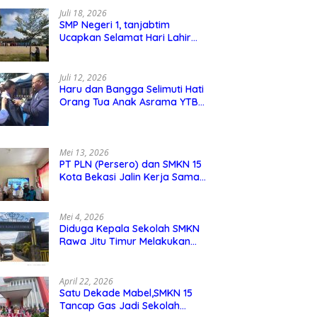
Juli 18, 2026
SMP Negeri 1, tanjabtim
Ucapkan Selamat Hari Lahir
Pancasila 1 Juni 2026
Juli 12, 2026
Haru dan Bangga Selimuti Hati
Orang Tua Anak Asrama YTBS
di Pengukuhan TB 37,
Pendidikan Karakter Menjadi
Pondasi Utama
Mei 13, 2026
PT PLN (Persero) dan SMKN 15
Kota Bekasi Jalin Kerja Sama
Pelatihan dan Sertifikasi Guru
Kejuruan
Mei 4, 2026
Diduga Kepala Sekolah SMKN
Rawa Jitu Timur Melakukan
Mar,up Dana Bos Pemeliharaan
Sarana dan Prasarana Sekolah
April 22, 2026
Satu Dekade Mabel,SMKN 15
Tancap Gas Jadi Sekolah