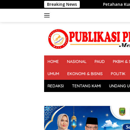
Langsung
Breaking News
Petahana Kumpul Sebra Resmi mendaftar
ke
konten
HOME
NASIONAL
PAUD
PKBM & 
UMUM
EKONOMI & BISNIS
POLITIK
REDAKSI
TENTANG KAMI
UNDANG U