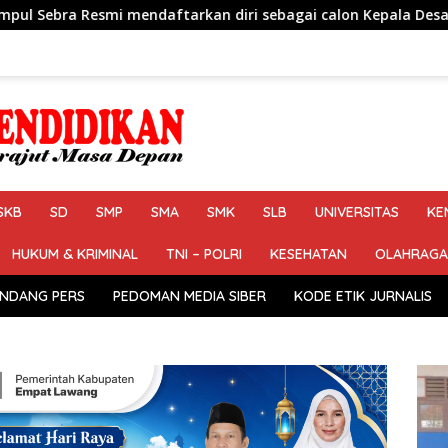
kan diri sebagai calon Kepala Desa Jejalen Jaya Periode 2026
SKB
SD
SMP
SMA
SMK
SLB
UNIVERSITAS
KE
HUKUM & KRIMINAL
TNI – POLRI
KESEHATAN
OLAHRAGA
NDANG PERS
PEDOMAN MEDIA SIBER
KODE ETIK JURNALIS