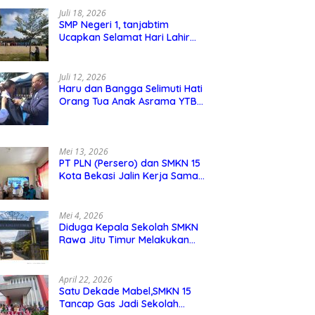
Juli 18, 2026
SMP Negeri 1, tanjabtim
Ucapkan Selamat Hari Lahir
Pancasila 1 Juni 2026
Juli 12, 2026
Haru dan Bangga Selimuti Hati
Orang Tua Anak Asrama YTBS
di Pengukuhan TB 37,
Pendidikan Karakter Menjadi
Pondasi Utama
Mei 13, 2026
PT PLN (Persero) dan SMKN 15
Kota Bekasi Jalin Kerja Sama
Pelatihan dan Sertifikasi Guru
Kejuruan
Mei 4, 2026
Diduga Kepala Sekolah SMKN
Rawa Jitu Timur Melakukan
Mar,up Dana Bos Pemeliharaan
Sarana dan Prasarana Sekolah
April 22, 2026
Satu Dekade Mabel,SMKN 15
Tancap Gas Jadi Sekolah