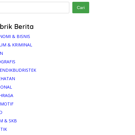
Cari
brik Berita
NOMI & BISNIS
UM & KRIMINAL
AN
OGRAFIS
ENDIKBUDRISTEK
EHATAN
IONAL
HRAGA
MOTIF
D
M & SKB
ITIK