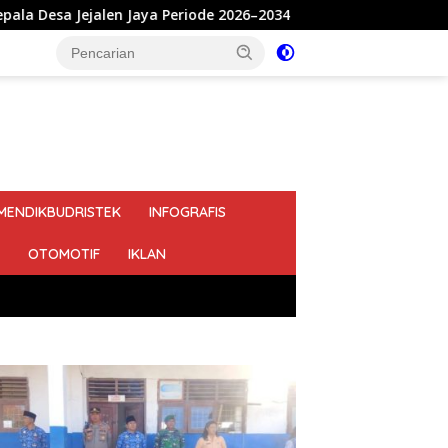
e 2026–2034
Tangis Haru dan Bahagia Keluarga Arisen
MENDIKBUDRISTEK
INFOGRAFIS
OTOMOTIF
IKLAN