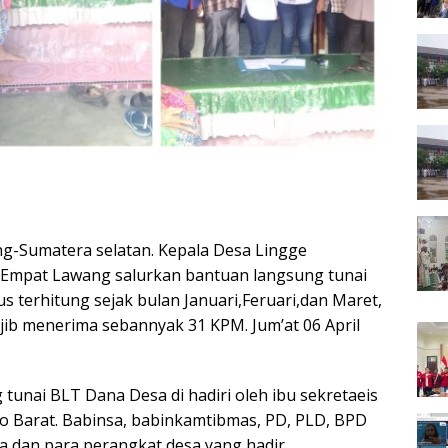
g-Sumatera selatan. Kepala Desa Lingge
Empat Lawang salurkan bantuan langsung tunai
us terhitung sejak bulan Januari,Feruari,dan Maret,
ib menerima sebannyak 31 KPM. Jum’at 06 April
unai BLT Dana Desa di hadiri oleh ibu sekretaeis
 Barat. Babinsa, babinkamtibmas, PD, PLD, BPD
dan para perangkat desa yang hadir.