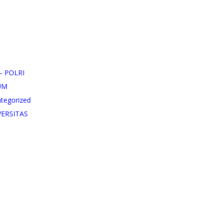
– POLRI
UM
tegorized
VERSITAS