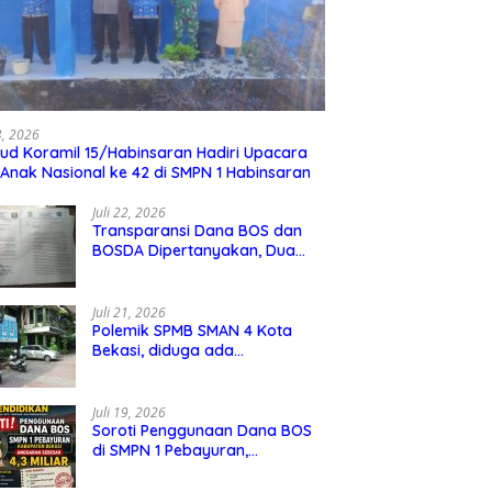
23, 2026
ud Koramil 15/Habinsaran Hadiri Upacara
 Anak Nasional ke 42 di SMPN 1 Habinsaran
Juli 22, 2026
Transparansi Dana BOS dan
BOSDA Dipertanyakan, Dua
Kepala SMP Negeri di Kota
Bekasi Arahkan Permintaan
Informasi ke PPID Dinas
Juli 21, 2026
Pendidikan
Polemik SPMB SMAN 4 Kota
Bekasi, diduga ada
kecurangan jalur domisili,
mengundang perhatian
masyarakat
Juli 19, 2026
Soroti Penggunaan Dana BOS
di SMPN 1 Pebayuran,
Kabupaten Bekasi Sebesar 4,3
Miliar