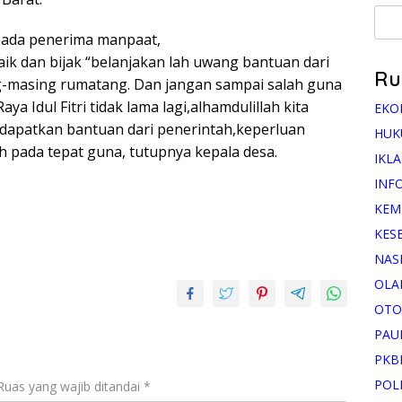
pada penerima manpaat,
ik dan bijak “belanjakan lah uwang bantuan dari
Ru
g-masing rumatang. Dan jangan sampai salah guna
ya Idul Fitri tidak lama lagi,alhamdulillah kita
EKO
endapatkan bantuan dari penerintah,keperluan
HUK
h pada tepat guna, tutupnya kepala desa.
IKL
INF
KEM
KES
NAS
OLA
OTO
PAU
PKB
POL
Ruas yang wajib ditandai
*