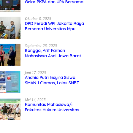
Gelar PKPA dan UPA Bersama
Universitas Mpu Tantular
Oktober 8, 2025
DPD Feradi WPI Jakarta Raya
Bersama Universitas Mpu
Tantular Menjalin Kerjasama,
Seperti apa Bentuknya?
September 23, 2025
Bangga, Arif Farhan
Mahasiswa Asal Jawa Barat
Ikut Ajang Internasional SMI
Youth Exchange di Singapura,
Malaysia, dan Thailand
Juni 17, 2025
Ahdhia Putri Insyira Siswa
SMAN 1 Ciomas, Lolos SNBT
dan Diterima di IPB
Mei 14, 2025
Komunitas Mahasiswa/i
Fakultas Hukum Universitas
Mpu Tantular Diskusi Hukum
Bersama Ketum Feradi WPI
Doni Andretti