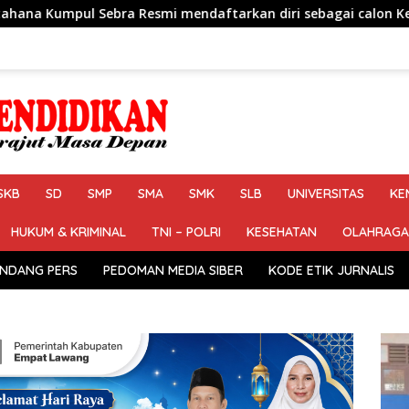
daftarkan diri sebagai calon Kepala Desa Jejalen Jaya Period
SKB
SD
SMP
SMA
SMK
SLB
UNIVERSITAS
KE
HUKUM & KRIMINAL
TNI – POLRI
KESEHATAN
OLAHRAGA
NDANG PERS
PEDOMAN MEDIA SIBER
KODE ETIK JURNALIS