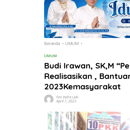
Beranda
UMUM
UMUM
Budi Irawan, SK,M “P
Realisasikan , Bantua
2023Kemasyarakat
Feri Indra Leki
April 7, 2023