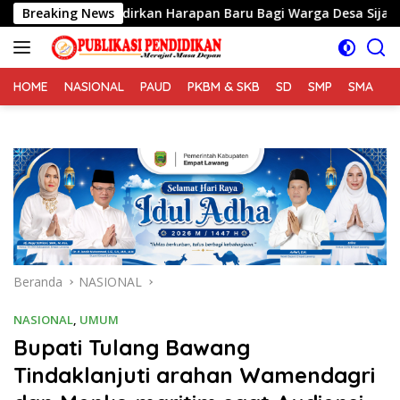
Langsung
 Hadirkan Harapan Baru Bagi Warga Desa Sijarango
Breaking News
2
ke
konten
HOME
NASIONAL
PAUD
PKBM & SKB
SD
SMP
SMA
S
Beranda
NASIONAL
NASIONAL
,
UMUM
Bupati Tulang Bawang
Tindaklanjuti arahan Wamendagri