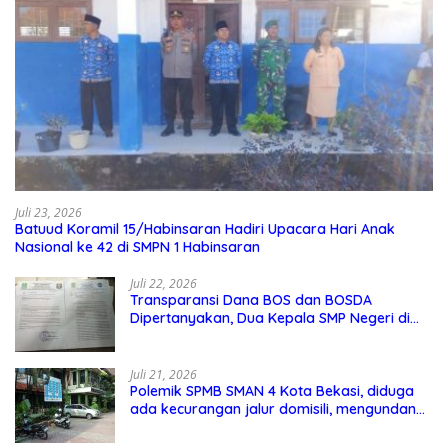
Juli 23, 2026
Batuud Koramil 15/Habinsaran Hadiri Upacara Hari Anak
Nasional ke 42 di SMPN 1 Habinsaran
Juli 22, 2026
Transparansi Dana BOS dan BOSDA
Dipertanyakan, Dua Kepala SMP Negeri di
Kota Bekasi Arahkan Permintaan Informasi
ke PPID Dinas Pendidikan
Juli 21, 2026
Polemik SPMB SMAN 4 Kota Bekasi, diduga
ada kecurangan jalur domisili, mengundang
perhatian masyarakat