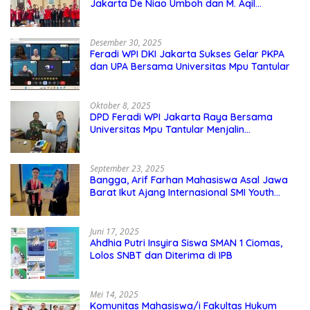
Jakarta De Niao Umboh dan M. Aqil
Nahkodai DPD GMNI DKI Jakarta.
Desember 30, 2025
Feradi WPI DKI Jakarta Sukses Gelar PKPA
dan UPA Bersama Universitas Mpu Tantular
Oktober 8, 2025
DPD Feradi WPI Jakarta Raya Bersama
Universitas Mpu Tantular Menjalin
Kerjasama, Seperti apa Bentuknya?
September 23, 2025
Bangga, Arif Farhan Mahasiswa Asal Jawa
Barat Ikut Ajang Internasional SMI Youth
Exchange di Singapura, Malaysia, dan
Thailand
Juni 17, 2025
Ahdhia Putri Insyira Siswa SMAN 1 Ciomas,
Lolos SNBT dan Diterima di IPB
Mei 14, 2025
Komunitas Mahasiswa/i Fakultas Hukum