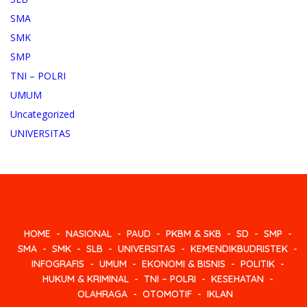
SMA
SMK
SMP
TNI – POLRI
UMUM
Uncategorized
UNIVERSITAS
HOME
NASIONAL
PAUD
PKBM & SKB
SD
SMP
SMA
SMK
SLB
UNIVERSITAS
KEMENDIKBUDRISTEK
INFOGRAFIS
UMUM
EKONOMI & BISNIS
POLITIK
HUKUM & KRIMINAL
TNI – POLRI
KESEHATAN
OLAHRAGA
OTOMOTIF
IKLAN