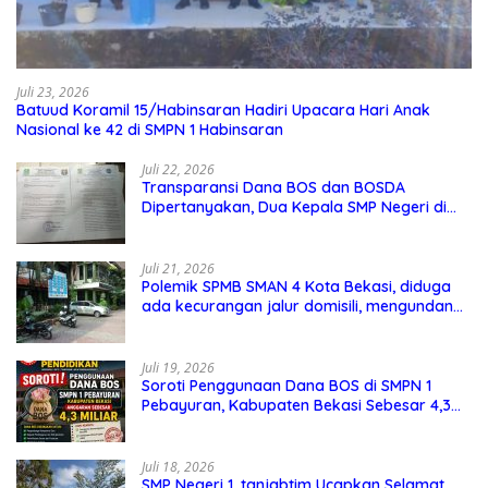
Juli 23, 2026
Batuud Koramil 15/Habinsaran Hadiri Upacara Hari Anak
Nasional ke 42 di SMPN 1 Habinsaran
Juli 22, 2026
Transparansi Dana BOS dan BOSDA
Dipertanyakan, Dua Kepala SMP Negeri di
Kota Bekasi Arahkan Permintaan Informasi
ke PPID Dinas Pendidikan
Juli 21, 2026
Polemik SPMB SMAN 4 Kota Bekasi, diduga
ada kecurangan jalur domisili, mengundang
perhatian masyarakat
Juli 19, 2026
Soroti Penggunaan Dana BOS di SMPN 1
Pebayuran, Kabupaten Bekasi Sebesar 4,3
Miliar
Juli 18, 2026
SMP Negeri 1, tanjabtim Ucapkan Selamat