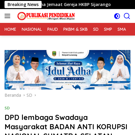
Langsung
 Bersama Jemaat Gereja HKBP Sijarango
Breaking News
TMMD Ke 129 
ke
konten
HOME
NASIONAL
PAUD
PKBM & SKB
SD
SMP
SMA
S
Beranda
SD
SD
DPD lembaga Swadaya
Masyarakat BADAN ANTI KORUPSI