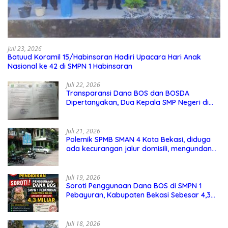
Juli 23, 2026
Batuud Koramil 15/Habinsaran Hadiri Upacara Hari Anak
Nasional ke 42 di SMPN 1 Habinsaran
Juli 22, 2026
Transparansi Dana BOS dan BOSDA
Dipertanyakan, Dua Kepala SMP Negeri di
Kota Bekasi Arahkan Permintaan Informasi
ke PPID Dinas Pendidikan
Juli 21, 2026
Polemik SPMB SMAN 4 Kota Bekasi, diduga
ada kecurangan jalur domisili, mengundang
perhatian masyarakat
Juli 19, 2026
Soroti Penggunaan Dana BOS di SMPN 1
Pebayuran, Kabupaten Bekasi Sebesar 4,3
Miliar
Juli 18, 2026