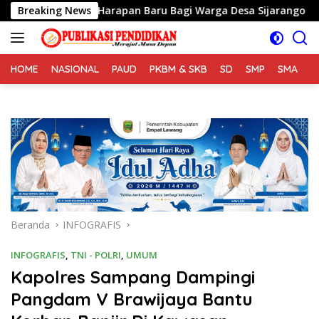
Langsung
irkan Harapan Baru Bagi Warga Desa Sijarango
Breaking News
2 Da
ke
konten
HOME
NASIONAL
PAUD
PKBM & SKB
SD
SMP
SMA
S
Beranda
INFOGRAFIS
INFOGRAFIS
,
TNI - POLRI
,
UMUM
Kapolres Sampang Dampingi
Pangdam V Brawijaya Bantu