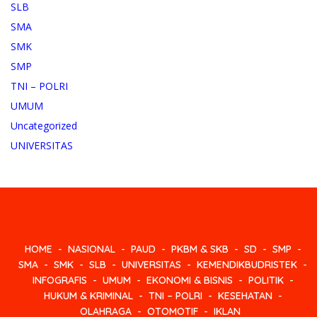
SLB
SMA
SMK
SMP
TNI – POLRI
UMUM
Uncategorized
UNIVERSITAS
HOME
NASIONAL
PAUD
PKBM & SKB
SD
SMP
SMA
SMK
SLB
UNIVERSITAS
KEMENDIKBUDRISTEK
INFOGRAFIS
UMUM
EKONOMI & BISNIS
POLITIK
HUKUM & KRIMINAL
TNI – POLRI
KESEHATAN
OLAHRAGA
OTOMOTIF
IKLAN