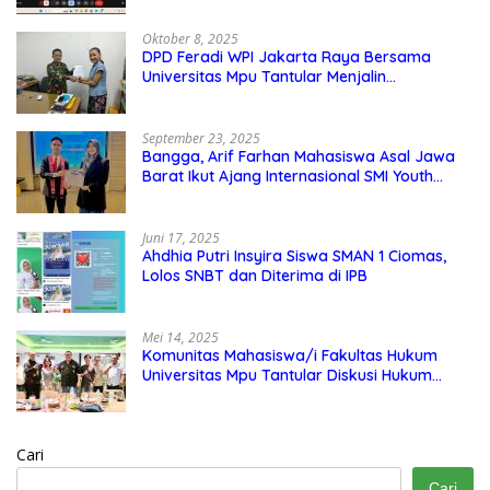
Oktober 8, 2025
DPD Feradi WPI Jakarta Raya Bersama
Universitas Mpu Tantular Menjalin
Kerjasama, Seperti apa Bentuknya?
September 23, 2025
Bangga, Arif Farhan Mahasiswa Asal Jawa
Barat Ikut Ajang Internasional SMI Youth
Exchange di Singapura, Malaysia, dan
Thailand
Juni 17, 2025
Ahdhia Putri Insyira Siswa SMAN 1 Ciomas,
Lolos SNBT dan Diterima di IPB
Mei 14, 2025
Komunitas Mahasiswa/i Fakultas Hukum
Universitas Mpu Tantular Diskusi Hukum
Bersama Ketum Feradi WPI Doni Andretti
Cari
Cari