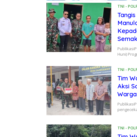
TNI - POL
Tangis
Manula
Kepad
Semak
Publikasi
Huni) Pro
TNI - POL
Tim W
Aksi S
Warga
Publikasi
pengeceka
TNI - POL
Tim W