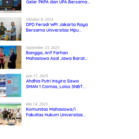
Gelar PKPA dan UPA Bersama
Universitas Mpu Tantular
Oktober 8, 2025
DPD Feradi WPI Jakarta Raya
Bersama Universitas Mpu
Tantular Menjalin Kerjasama,
Seperti apa Bentuknya?
September 23, 2025
Bangga, Arif Farhan
Mahasiswa Asal Jawa Barat
Ikut Ajang Internasional SMI
Youth Exchange di Singapura,
Malaysia, dan Thailand
Juni 17, 2025
Ahdhia Putri Insyira Siswa
SMAN 1 Ciomas, Lolos SNBT
dan Diterima di IPB
Mei 14, 2025
Komunitas Mahasiswa/i
Fakultas Hukum Universitas
Mpu Tantular Diskusi Hukum
Bersama Ketum Feradi WPI
Doni Andretti