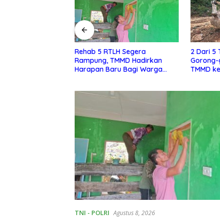
LH Segera
2 Dari 5 Titik Pembangunan
Satgas 
MMD Hadirkan
Gorong-gorong Program
0210/TU 
ru Bagi Warga
TMMD ke 129 Kodim 0210/TU
Pembukaa
ango
Capai 100 Persen
TNI - POLRI
Agustus 8, 2026