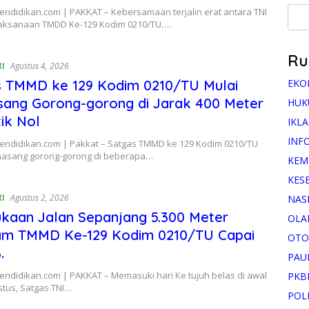
endidikan.com | PAKKAT – Kebersamaan terjalin erat antara TNI
aksanaan TMDD Ke-129 Kodim 0210/TU….
Ru
RI
Agustus 4, 2026
EKO
s TMMD ke 129 Kodim 0210/TU Mulai
ang Gorong-gorong di Jarak 400 Meter
HUK
tik Nol
IKL
INF
Pendidikan.com | Pakkat – Satgas TMMD ke 129 Kodim 0210/TU
asang gorong-gorong di beberapa…
KEM
KES
RI
Agustus 2, 2026
NAS
aan Jalan Sepanjang 5.300 Meter
OLA
am TMMD Ke-129 Kodim 0210/TU Capai
OTO
.
PAU
endidikan.com | PAKKAT – Memasuki hari Ke tujuh belas di awal
PKB
stus, Satgas TNI…
POL