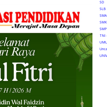
SD
SLB
SMA
SMK
SMP
TNI 
UM
Unca
UNI