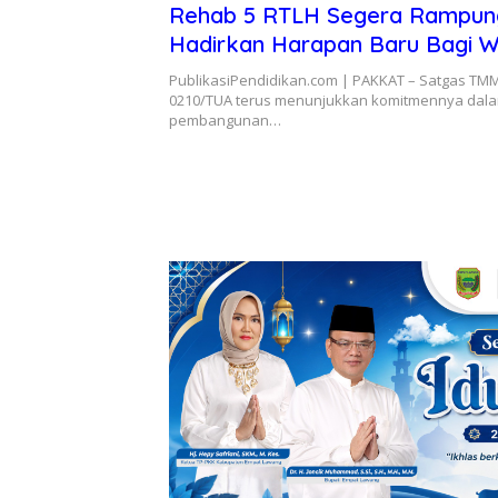
Rehab 5 RTLH Segera Rampu
Hadirkan Harapan Baru Bagi 
Desa Sijarango
PublikasiPendidikan.com | PAKKAT – Satgas TM
0210/TUA terus menunjukkan komitmennya dal
pembangunan…