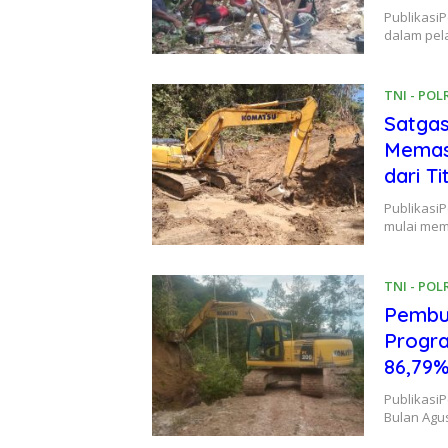
PublikasiP
dalam pel
TNI - POL
Satga
Memas
dari Ti
Publikasi
mulai mem
TNI - POL
Pembuk
Progr
86,79%
PublikasiP
Bulan Agu