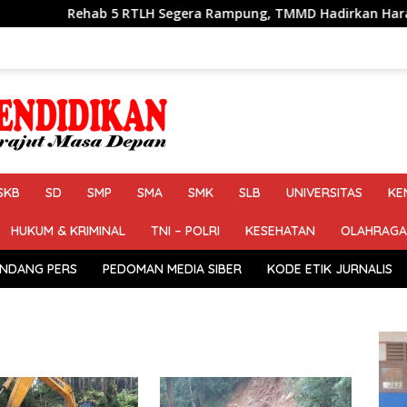
5 RTLH Segera Rampung, TMMD Hadirkan Harapan Baru Bagi Wa
SKB
SD
SMP
SMA
SMK
SLB
UNIVERSITAS
KE
HUKUM & KRIMINAL
TNI – POLRI
KESEHATAN
OLAHRAGA
NDANG PERS
PEDOMAN MEDIA SIBER
KODE ETIK JURNALIS