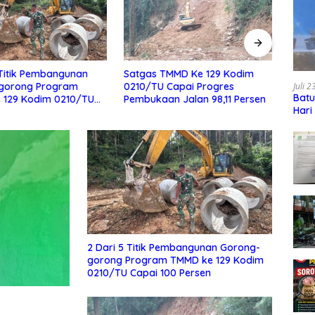
Kasdim 0210/TU Pimpin Apel
Peta
TMMD Ke 129 Kodim
Siaga Bencana Alam
menda
Juli 
Capai Progres
Batu
calon
n Jalan 98,11 Persen
Hari
Jaya
2 Dari 5 Titik Pembangunan Gorong-
gorong Program TMMD ke 129 Kodim
0210/TU Capai 100 Persen