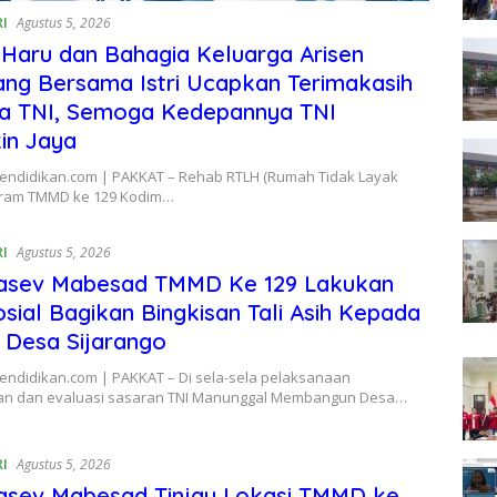
RI
Agustus 5, 2026
 Haru dan Bahagia Keluarga Arisen
ng Bersama Istri Ucapkan Terimakasih
a TNI, Semoga Kedepannya TNI
in Jaya
Pendidikan.com | PAKKAT – Rehab RTLH (Rumah Tidak Layak
gram TMMD ke 129 Kodim…
RI
Agustus 5, 2026
asev Mabesad TMMD Ke 129 Lakukan
osial Bagikan Bingkisan Tali Asih Kepada
 Desa Sijarango
Pendidikan.com | PAKKAT – Di sela-sela pelaksanaan
n dan evaluasi sasaran TNI Manunggal Membangun Desa…
RI
Agustus 5, 2026
asev Mabesad Tinjau Lokasi TMMD ke