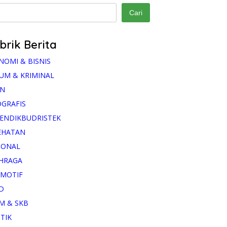
Cari
brik Berita
NOMI & BISNIS
UM & KRIMINAL
AN
OGRAFIS
ENDIKBUDRISTEK
EHATAN
IONAL
HRAGA
MOTIF
D
M & SKB
ITIK