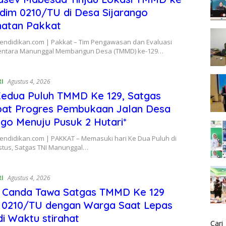
dim 0210/TU di Desa Sijarango
atan Pakkat
Pendidikan.com | Pakkat – Tim Pengawasan dan Evaluasi
entara Manunggal Membangun Desa (TMMD) ke-129…
RI
Agustus 4, 2026
Kedua Puluh TMMD Ke 129, Satgas
pat Progres Pembukaan Jalan Desa
ngo Menuju Pusuk 2 Hutari*
Pendidikan.com | PAKKAT – Memasuki hari Ke Dua Puluh di
stus, Satgas TNI Manunggal…
RI
Agustus 4, 2026
t Canda Tawa Satgas TMMD Ke 129
 0210/TU dengan Warga Saat Lepas
di Waktu stirahat
Cari