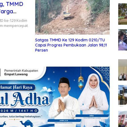
ng, TMMD
Warga
MD ke-129 Kodim
am mempercepat
Satgas TMMD Ke 129 Kodim 0210/TU
Capai Progres Pembukaan Jalan 98,11
Persen