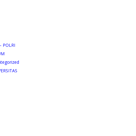
– POLRI
UM
tegorized
VERSITAS