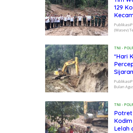
129 Ko
Kecam
Publikasi
(Wasev) T
TNI - POL
*Hari 
Perce
Sijara
Publikasi
Bulan Agu
TNI - POL
Potre
Kodim
Lelah 