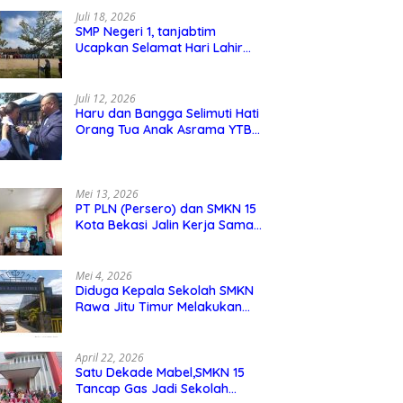
Juli 18, 2026
SMP Negeri 1, tanjabtim
Ucapkan Selamat Hari Lahir
Pancasila 1 Juni 2026
Juli 12, 2026
Haru dan Bangga Selimuti Hati
Orang Tua Anak Asrama YTBS
di Pengukuhan TB 37,
Pendidikan Karakter Menjadi
Pondasi Utama
Mei 13, 2026
PT PLN (Persero) dan SMKN 15
Kota Bekasi Jalin Kerja Sama
Pelatihan dan Sertifikasi Guru
Kejuruan
Mei 4, 2026
Diduga Kepala Sekolah SMKN
Rawa Jitu Timur Melakukan
Mar,up Dana Bos Pemeliharaan
Sarana dan Prasarana Sekolah
April 22, 2026
Satu Dekade Mabel,SMKN 15
Tancap Gas Jadi Sekolah