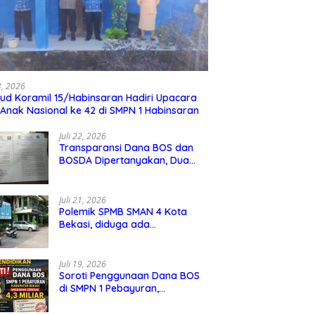
hana Kumpul Sebra Resmi
Tangis Haru dan Bahagia
T
ftarkan diri sebagai
Keluarga Arisen Manulang
1
23, 2026
ud Koramil 15/Habinsaran Hadiri Upacara
 Kepala Desa Jejalen
Bersama Istri Ucapkan
B
 Anak Nasional ke 42 di SMPN 1 Habinsaran
 Periode 2026–2034
Terimakasih Kepada TNI,
K
Semoga Kedepannya TNI
Juli 22, 2026
Semakin Jaya
Transparansi Dana BOS dan
BOSDA Dipertanyakan, Dua
Kepala SMP Negeri di Kota
Bekasi Arahkan Permintaan
Informasi ke PPID Dinas
Juli 21, 2026
Pendidikan
Polemik SPMB SMAN 4 Kota
Bekasi, diduga ada
kecurangan jalur domisili,
mengundang perhatian
masyarakat
Juli 19, 2026
Soroti Penggunaan Dana BOS
di SMPN 1 Pebayuran,
Kabupaten Bekasi Sebesar 4,3
Miliar