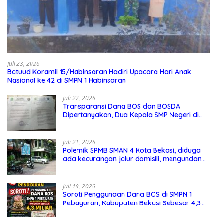
Juli 23, 2026
Batuud Koramil 15/Habinsaran Hadiri Upacara Hari Anak
Nasional ke 42 di SMPN 1 Habinsaran
Juli 22, 2026
Transparansi Dana BOS dan BOSDA
Dipertanyakan, Dua Kepala SMP Negeri di
Kota Bekasi Arahkan Permintaan Informasi
ke PPID Dinas Pendidikan
Juli 21, 2026
Polemik SPMB SMAN 4 Kota Bekasi, diduga
ada kecurangan jalur domisili, mengundang
perhatian masyarakat
Juli 19, 2026
Soroti Penggunaan Dana BOS di SMPN 1
Pebayuran, Kabupaten Bekasi Sebesar 4,3
Miliar