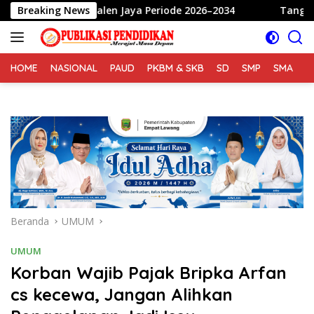
Langsung
jalen Jaya Periode 2026–2034
Breaking News
Tangis Haru dan Bahagia
ke
konten
HOME
NASIONAL
PAUD
PKBM & SKB
SD
SMP
SMA
S
Beranda
UMUM
UMUM
Korban Wajib Pajak Bripka Arfan
cs kecewa, Jangan Alihkan