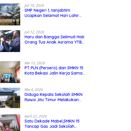
Juli 18, 2026
SMP Negeri 1, tanjabtim
Ucapkan Selamat Hari Lahir
Pancasila 1 Juni 2026
Juli 12, 2026
Haru dan Bangga Selimuti Hati
Orang Tua Anak Asrama YTBS
di Pengukuhan TB 37,
Pendidikan Karakter Menjadi
Pondasi Utama
Mei 13, 2026
PT PLN (Persero) dan SMKN 15
Kota Bekasi Jalin Kerja Sama
Pelatihan dan Sertifikasi Guru
Kejuruan
Mei 4, 2026
Diduga Kepala Sekolah SMKN
Rawa Jitu Timur Melakukan
Mar,up Dana Bos Pemeliharaan
Sarana dan Prasarana Sekolah
April 22, 2026
Satu Dekade Mabel,SMKN 15
Tancap Gas Jadi Sekolah