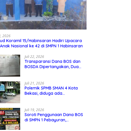
23, 2026
ud Koramil 15/Habinsaran Hadiri Upacara
 Anak Nasional ke 42 di SMPN 1 Habinsaran
Juli 22, 2026
Transparansi Dana BOS dan
BOSDA Dipertanyakan, Dua
Kepala SMP Negeri di Kota
Bekasi Arahkan Permintaan
Informasi ke PPID Dinas
Juli 21, 2026
Pendidikan
Polemik SPMB SMAN 4 Kota
Bekasi, diduga ada
kecurangan jalur domisili,
mengundang perhatian
masyarakat
Juli 19, 2026
Soroti Penggunaan Dana BOS
di SMPN 1 Pebayuran,
Kabupaten Bekasi Sebesar 4,3
Miliar