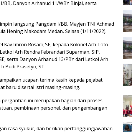
m I/BB, Danyon Arhanud 11/WBY Binjai, serta
dipimpin langsung Pangdam I/BB, Mayjen TNI Achmad
 Aula Hening Makodam Medan, Selasa (1/11/2022).
el Kav Imron Rosadi, SE, kepada Kolonel Arh Toto
Letkol Arh Rendra Febrandari Suparman, SIP,
 SE, serta Danyon Arhanud 13/PBY dari Letkol Arh
h Budi Prasetyo, ST.
mpaikan ucapan terima kasih kepada pejabat
t baru disertai istri masing-masing.
 pergantian ini merupakan bagian dari proses
satuan, pembinaan personel, dan pengembangan
gan rasa syukur, dan berikan pertanggungjawaban