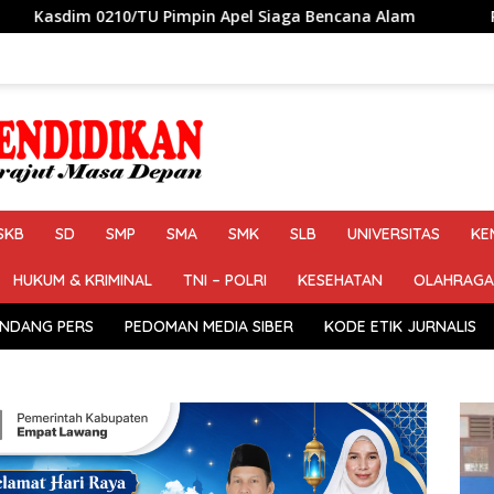
pin Apel Siaga Bencana Alam
Petahana Kumpul Sebra R
SKB
SD
SMP
SMA
SMK
SLB
UNIVERSITAS
KE
HUKUM & KRIMINAL
TNI – POLRI
KESEHATAN
OLAHRAGA
NDANG PERS
PEDOMAN MEDIA SIBER
KODE ETIK JURNALIS