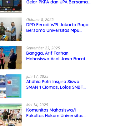
Gelar PKPA dan UPA Bersama
Universitas Mpu Tantular
Oktober 8, 2025
DPD Feradi WPI Jakarta Raya
Bersama Universitas Mpu
Tantular Menjalin Kerjasama,
Seperti apa Bentuknya?
September 23, 2025
Bangga, Arif Farhan
Mahasiswa Asal Jawa Barat
Ikut Ajang Internasional SMI
Youth Exchange di Singapura,
Malaysia, dan Thailand
Juni 17, 2025
Ahdhia Putri Insyira Siswa
SMAN 1 Ciomas, Lolos SNBT
dan Diterima di IPB
Mei 14, 2025
Komunitas Mahasiswa/i
Fakultas Hukum Universitas
Mpu Tantular Diskusi Hukum
Bersama Ketum Feradi WPI
Doni Andretti