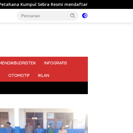
esmi mendaftarkan diri sebagai calon Kepala Desa Jejalen Jay
MENDIKBUDRISTEK
INFOGRAFIS
OTOMOTIF
IKLAN