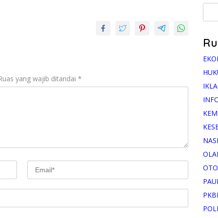
Ru
EKO
HUK
Ruas yang wajib ditandai
*
IKL
INF
KEM
KES
NAS
OLA
OTO
PAU
PKB
POL