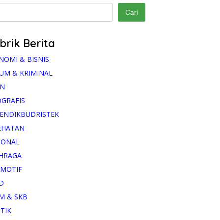
Cari
brik Berita
NOMI & BISNIS
UM & KRIMINAL
AN
OGRAFIS
ENDIKBUDRISTEK
EHATAN
IONAL
HRAGA
MOTIF
D
M & SKB
ITIK