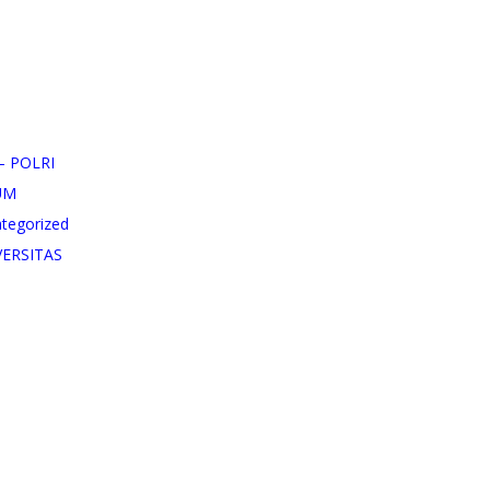
– POLRI
UM
tegorized
VERSITAS