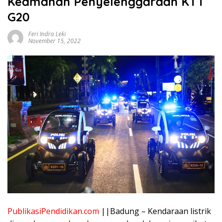
Keamanan Penyelenggaraan KTT
G20
Feri Indra Leki
November 15, 2022
PublikasiPendidikan.com
|
|Badung – Kendaraan listrik