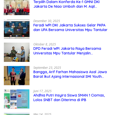
Terpilih Dalam Konferda Ke-1 GMNI DKI
Jakarta De Niao Umboh dan M. Aqil
Nahkodai DPD GMNI DKI Jakarta.
Desember 30, 2025
Feradi WPI DKI Jakarta Sukses Gelar PKPA
dan UPA Bersama Universitas Mpu Tantular
Oktober 8, 2025
DPD Feradi WPI Jakarta Raya Bersama
Universitas Mpu Tantular Menjalin
Kerjasama, Seperti apa Bentuknya?
September 23, 2025
Bangga, Arif Farhan Mahasiswa Asal Jawa
Barat Ikut Ajang Internasional SMI Youth
Exchange di Singapura, Malaysia, dan
Thailand
Juni 17, 2025
Ahdhia Putri Insyira Siswa SMAN 1 Ciomas,
Lolos SNBT dan Diterima di IPB
Mei 14, 2025