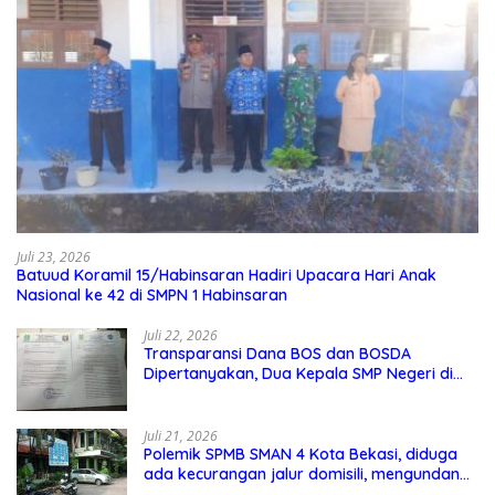
Juli 23, 2026
Batuud Koramil 15/Habinsaran Hadiri Upacara Hari Anak
Nasional ke 42 di SMPN 1 Habinsaran
Juli 22, 2026
Transparansi Dana BOS dan BOSDA
Dipertanyakan, Dua Kepala SMP Negeri di
Kota Bekasi Arahkan Permintaan Informasi
ke PPID Dinas Pendidikan
Juli 21, 2026
Polemik SPMB SMAN 4 Kota Bekasi, diduga
ada kecurangan jalur domisili, mengundang
perhatian masyarakat