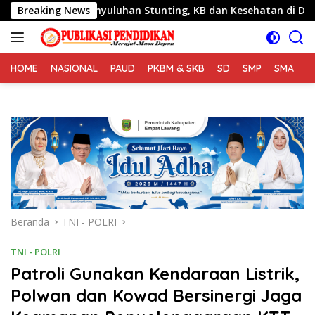
Langsung
 Beri Penyuluhan Stunting, KB dan Kesehatan di Desa Sijaran
Breaking News
ke
konten
HOME
NASIONAL
PAUD
PKBM & SKB
SD
SMP
SMA
S
Beranda
TNI - POLRI
TNI - POLRI
Patroli Gunakan Kendaraan Listrik,
Polwan dan Kowad Bersinergi Jaga