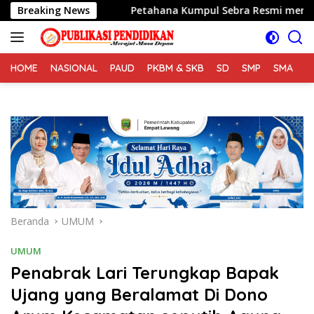
Langsung
Alam
Breaking News
Petahana Kumpul Sebra Resmi mendaftarkan diri se
ke
konten
HOME
NASIONAL
PAUD
PKBM & SKB
SD
SMP
SMA
S
Beranda
UMUM
UMUM
Penabrak Lari Terungkap Bapak
Ujang yang Beralamat Di Dono