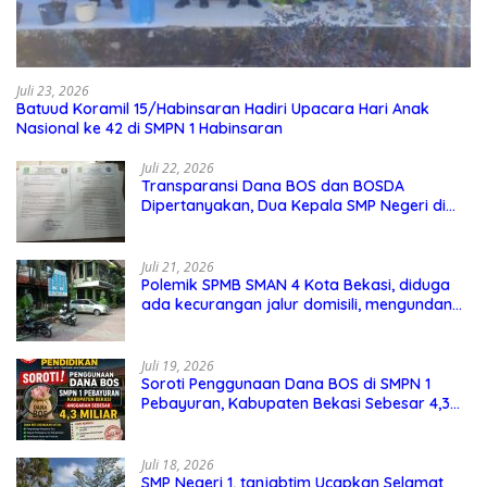
Juli 23, 2026
Batuud Koramil 15/Habinsaran Hadiri Upacara Hari Anak
Nasional ke 42 di SMPN 1 Habinsaran
Juli 22, 2026
Transparansi Dana BOS dan BOSDA
Dipertanyakan, Dua Kepala SMP Negeri di
Kota Bekasi Arahkan Permintaan Informasi
ke PPID Dinas Pendidikan
Juli 21, 2026
Polemik SPMB SMAN 4 Kota Bekasi, diduga
ada kecurangan jalur domisili, mengundang
perhatian masyarakat
Juli 19, 2026
Soroti Penggunaan Dana BOS di SMPN 1
Pebayuran, Kabupaten Bekasi Sebesar 4,3
Miliar
Juli 18, 2026
SMP Negeri 1, tanjabtim Ucapkan Selamat