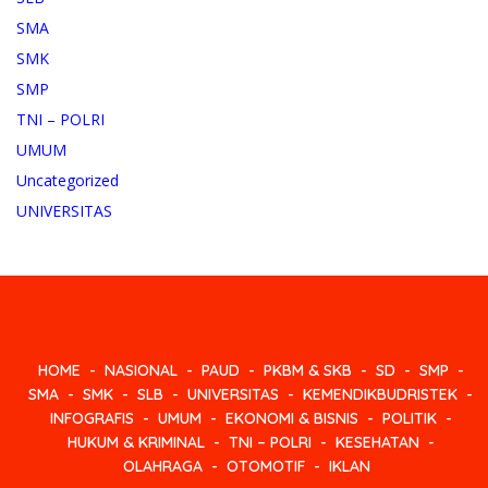
SMA
SMK
SMP
TNI – POLRI
UMUM
Uncategorized
UNIVERSITAS
HOME
NASIONAL
PAUD
PKBM & SKB
SD
SMP
SMA
SMK
SLB
UNIVERSITAS
KEMENDIKBUDRISTEK
INFOGRAFIS
UMUM
EKONOMI & BISNIS
POLITIK
HUKUM & KRIMINAL
TNI – POLRI
KESEHATAN
OLAHRAGA
OTOMOTIF
IKLAN