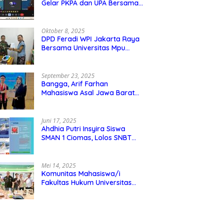
Gelar PKPA dan UPA Bersama
Universitas Mpu Tantular
Oktober 8, 2025
DPD Feradi WPI Jakarta Raya
Bersama Universitas Mpu
Tantular Menjalin Kerjasama,
Seperti apa Bentuknya?
September 23, 2025
Bangga, Arif Farhan
Mahasiswa Asal Jawa Barat
Ikut Ajang Internasional SMI
Youth Exchange di Singapura,
Malaysia, dan Thailand
Juni 17, 2025
Ahdhia Putri Insyira Siswa
SMAN 1 Ciomas, Lolos SNBT
dan Diterima di IPB
Mei 14, 2025
Komunitas Mahasiswa/i
Fakultas Hukum Universitas
Mpu Tantular Diskusi Hukum
Bersama Ketum Feradi WPI
Doni Andretti