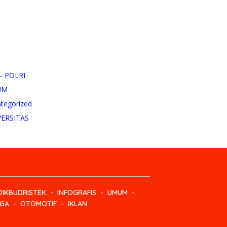
– POLRI
UM
tegorized
VERSITAS
IKBUDRISTEK
INFOGRAFIS
UMUM
GA
OTOMOTIF
IKLAN