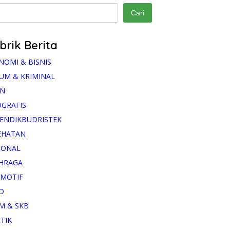
Cari
brik Berita
NOMI & BISNIS
UM & KRIMINAL
AN
OGRAFIS
ENDIKBUDRISTEK
EHATAN
IONAL
HRAGA
MOTIF
D
M & SKB
ITIK