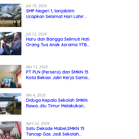
Juli 18, 2026
SMP Negeri 1, tanjabtim
Ucapkan Selamat Hari Lahir
Pancasila 1 Juni 2026
Juli 12, 2026
Haru dan Bangga Selimuti Hati
Orang Tua Anak Asrama YTBS
di Pengukuhan TB 37,
Pendidikan Karakter Menjadi
Pondasi Utama
Mei 13, 2026
PT PLN (Persero) dan SMKN 15
Kota Bekasi Jalin Kerja Sama
Pelatihan dan Sertifikasi Guru
Kejuruan
Mei 4, 2026
Diduga Kepala Sekolah SMKN
Rawa Jitu Timur Melakukan
Mar,up Dana Bos Pemeliharaan
Sarana dan Prasarana Sekolah
April 22, 2026
Satu Dekade Mabel,SMKN 15
Tancap Gas Jadi Sekolah