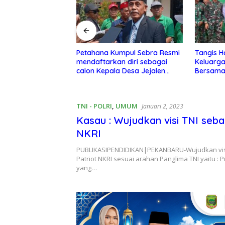
umpul Sebra Resmi
Tangis Haru dan Bahagia
Tim Was
n diri sebagai
Keluarga Arisen Manulang
129 Laku
a Desa Jejalen
Bersama Istri Ucapkan
Bagikan 
e 2026–2034
Terimakasih Kepada TNI,
Kepada 
Semoga Kedepannya TNI
Semakin Jaya
TNI - POLRI
,
UMUM
Januari 2, 2023
Kasau : Wujudkan visi TNI seba
NKRI
PUBLIKASIPENDIDIKAN|PEKANBARU-Wujudkan visi
Patriot NKRI sesuai arahan Panglima TNI yaitu : Pr
yang…