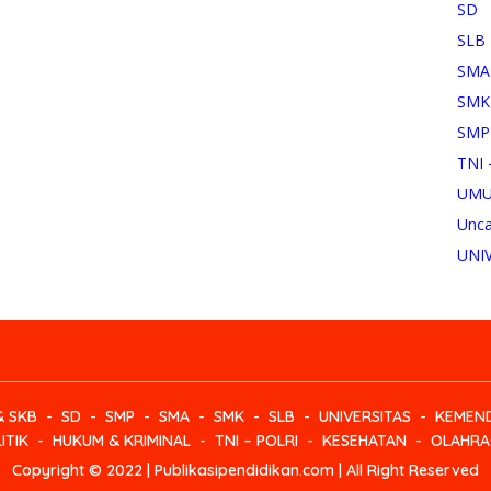
SD
SLB
SMA
SMK
SMP
TNI 
UM
Unca
UNI
& SKB
SD
SMP
SMA
SMK
SLB
UNIVERSITAS
KEMEND
ITIK
HUKUM & KRIMINAL
TNI – POLRI
KESEHATAN
OLAHRA
Copyright © 2022 | Publikasipendidikan.com | All Right Reserved