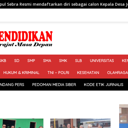
arkan diri sebagai calon Kepala Desa Jejalen Jaya Periode 20
SKB
SD
SMP
SMA
SMK
SLB
UNIVERSITAS
KE
HUKUM & KRIMINAL
TNI – POLRI
KESEHATAN
OLAHRAGA
NDANG PERS
PEDOMAN MEDIA SIBER
KODE ETIK JURNALIS