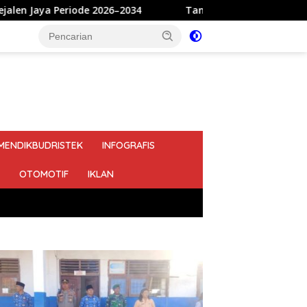
26–2034
Tangis Haru dan Bahagia Keluarga Arisen Man
MENDIKBUDRISTEK
INFOGRAFIS
OTOMOTIF
IKLAN