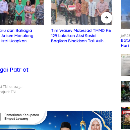
ev Mabesad TMMD Ke
Tim Wasev Mabesad Tinjau
*Har
kan Aksi Sosial
Lokasi TMMD ke 129 Kodim
129, 
Juli 
Batu
Bingkisan Tali Asih
0210/TU di Desa Sijarango
Pemb
Hari
Warga Desa Sijarango
Kecamatan Pakkat
Sijar
Hutar
gai Patriot
 TNI sebagai
ajurit TNI