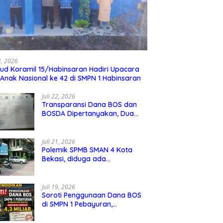
i Kedua Puluh TMMD Ke
Potret Canda Tawa Satgas
S
Satgas Percepat Progres
TMMD Ke 129 Kodim 0210/TU
0
23, 2026
ud Koramil 15/Habinsaran Hadiri Upacara
ukaan Jalan Desa
dengan Warga Saat Lepas
G
 Anak Nasional ke 42 di SMPN 1 Habinsaran
ango Menuju Pusuk 2
Lelah di Waktu stirahat
Me
i*
Juli 22, 2026
Transparansi Dana BOS dan
BOSDA Dipertanyakan, Dua
Kepala SMP Negeri di Kota
Bekasi Arahkan Permintaan
Informasi ke PPID Dinas
Juli 21, 2026
Pendidikan
Polemik SPMB SMAN 4 Kota
Bekasi, diduga ada
kecurangan jalur domisili,
mengundang perhatian
masyarakat
Juli 19, 2026
Soroti Penggunaan Dana BOS
di SMPN 1 Pebayuran,
Kabupaten Bekasi Sebesar 4,3
Miliar