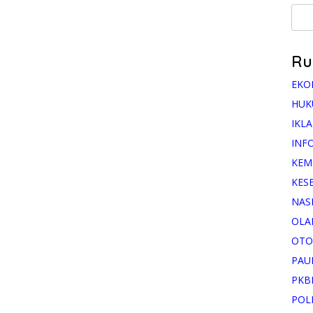
Ru
EKO
HUK
IKL
INF
KEM
KES
NAS
OLA
OTO
PAU
PKB
POL