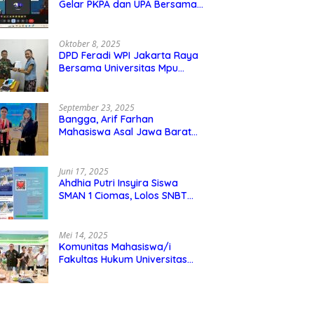
Gelar PKPA dan UPA Bersama
Universitas Mpu Tantular
Oktober 8, 2025
DPD Feradi WPI Jakarta Raya
Bersama Universitas Mpu
Tantular Menjalin Kerjasama,
Seperti apa Bentuknya?
September 23, 2025
Bangga, Arif Farhan
Mahasiswa Asal Jawa Barat
Ikut Ajang Internasional SMI
Youth Exchange di Singapura,
Malaysia, dan Thailand
Juni 17, 2025
Ahdhia Putri Insyira Siswa
SMAN 1 Ciomas, Lolos SNBT
dan Diterima di IPB
Mei 14, 2025
Komunitas Mahasiswa/i
Fakultas Hukum Universitas
Mpu Tantular Diskusi Hukum
Bersama Ketum Feradi WPI
Doni Andretti