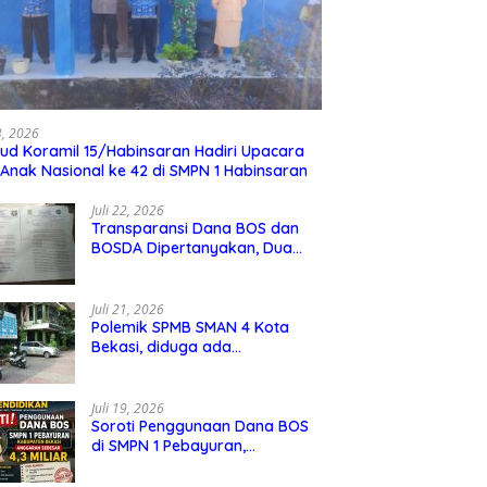
23, 2026
ud Koramil 15/Habinsaran Hadiri Upacara
 Anak Nasional ke 42 di SMPN 1 Habinsaran
Juli 22, 2026
Transparansi Dana BOS dan
BOSDA Dipertanyakan, Dua
Kepala SMP Negeri di Kota
Bekasi Arahkan Permintaan
Informasi ke PPID Dinas
Juli 21, 2026
Pendidikan
Polemik SPMB SMAN 4 Kota
Bekasi, diduga ada
kecurangan jalur domisili,
mengundang perhatian
masyarakat
Juli 19, 2026
Soroti Penggunaan Dana BOS
di SMPN 1 Pebayuran,
Kabupaten Bekasi Sebesar 4,3
Miliar