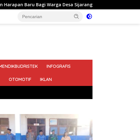
 Desa Sijarango
2 Dari 5 Titik Pembangunan Gorong-
MENDIKBUDRISTEK
INFOGRAFIS
OTOMOTIF
IKLAN