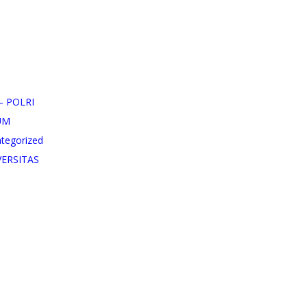
– POLRI
UM
tegorized
VERSITAS