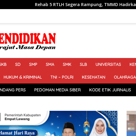
LH Segera Rampung, TMMD Hadirkan Harapan Baru Bagi Warga
SKB
SD
SMP
SMA
SMK
SLB
UNIVERSITAS
KE
HUKUM & KRIMINAL
TNI – POLRI
KESEHATAN
OLAHRAGA
NDANG PERS
PEDOMAN MEDIA SIBER
KODE ETIK JURNALIS