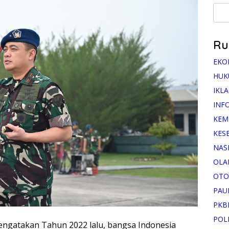
Ru
EKO
HUK
IKL
INF
KEM
KES
NAS
OLA
OTO
PAU
PKB
POL
engatakan Tahun 2022 lalu, bangsa Indonesia