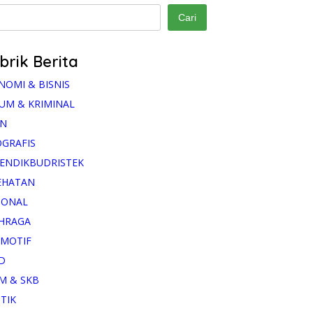
Cari
brik Berita
NOMI & BISNIS
UM & KRIMINAL
AN
OGRAFIS
ENDIKBUDRISTEK
EHATAN
IONAL
HRAGA
MOTIF
D
M & SKB
ITIK