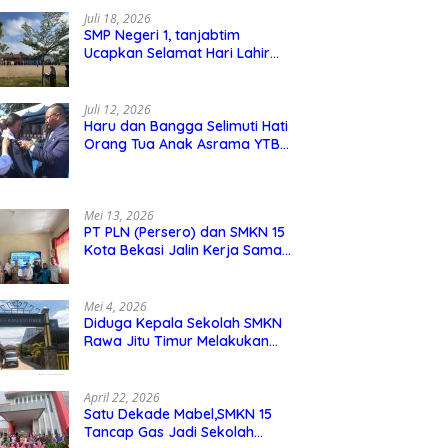
Juli 18, 2026
SMP Negeri 1, tanjabtim
Ucapkan Selamat Hari Lahir
Pancasila 1 Juni 2026
Juli 12, 2026
Haru dan Bangga Selimuti Hati
Orang Tua Anak Asrama YTBS
di Pengukuhan TB 37,
Pendidikan Karakter Menjadi
Pondasi Utama
Mei 13, 2026
PT PLN (Persero) dan SMKN 15
Kota Bekasi Jalin Kerja Sama
Pelatihan dan Sertifikasi Guru
Kejuruan
Mei 4, 2026
Diduga Kepala Sekolah SMKN
Rawa Jitu Timur Melakukan
Mar,up Dana Bos Pemeliharaan
Sarana dan Prasarana Sekolah
April 22, 2026
Satu Dekade Mabel,SMKN 15
Tancap Gas Jadi Sekolah