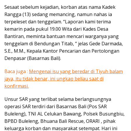
Sesaat sebelum kejadian, korban atas nama Kadek
Rangga (13) sedang memancing, namun nahas ia
terpeleset dan tenggelam. “Laporan kami terima
kemarin pada pukul 19.00 Wita dari Kades Desa
Bantiran, meminta bantuan mencari warganya yang
tenggelam di Bendungan Titab, ” jelas Gede Darmada,
S.E., M.M., Kepala Kantor Pencarian dan Pertolongan
Denpasar (Basarnas Bali).
Baca juga :
Mengenai isu yang beredar di Tiyuh balam
jaya, itu tidak benar, ini ungkap beliau saat di
konfirmasi.
Unsur SAR yang terlibat selama berlangsungnya
operasi SAR terdiri dari Basarnas Bali (Pos SAR
Buleleng), TNI AL Celukan Bawang, Polsek Busungbiu,
BPBD Buleleng, Bhuana Bali Rescue, ORARI , pihak
keluarga korban dan masyarakat setempat. Hari ini