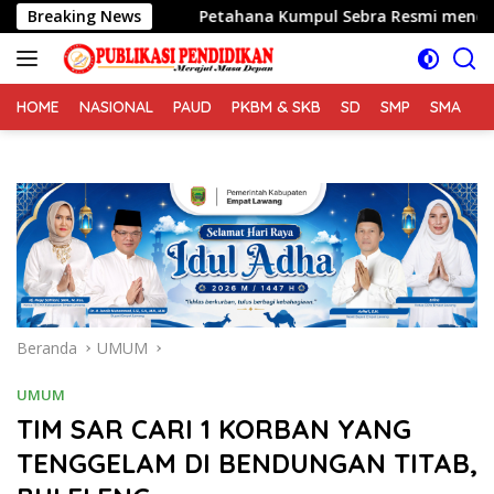
Langsung
 Alam
Breaking News
Petahana Kumpul Sebra Resmi mendaftarkan diri s
ke
konten
HOME
NASIONAL
PAUD
PKBM & SKB
SD
SMP
SMA
S
Beranda
UMUM
UMUM
TIM SAR CARI 1 KORBAN YANG
TENGGELAM DI BENDUNGAN TITAB,