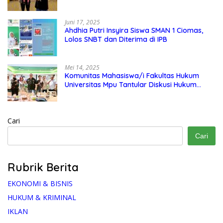
Exchange di Singapura, Malaysia, dan
Thailand
Juni 17, 2025
Ahdhia Putri Insyira Siswa SMAN 1 Ciomas,
Lolos SNBT dan Diterima di IPB
Mei 14, 2025
Komunitas Mahasiswa/i Fakultas Hukum
Universitas Mpu Tantular Diskusi Hukum
Bersama Ketum Feradi WPI Doni Andretti
Cari
Cari
Rubrik Berita
EKONOMI & BISNIS
HUKUM & KRIMINAL
IKLAN