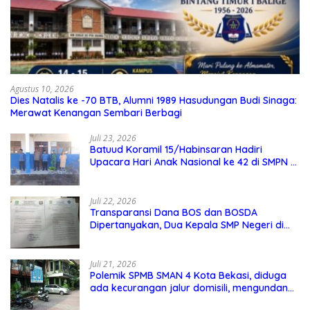
Agustus 10, 2026
Dies Natalis ke -70 BTB, Alumni 1989 Hasudungan Budi Sinaga:
Merawat Kenangan Sembari Berbagi
Juli 23, 2026
Batuud Koramil 15/Habinsaran Hadiri
Upacara Hari Anak Nasional ke 42 di SMPN 1
Habinsaran
Juli 22, 2026
Transparansi Dana BOS dan BOSDA
Dipertanyakan, Dua Kepala SMP Negeri di
Kota Bekasi Arahkan Permintaan Informasi
ke PPID Dinas Pendidikan
Juli 21, 2026
Polemik SPMB SMAN 4 Kota Bekasi, diduga
ada kecurangan jalur domisili, mengundang
perhatian masyarakat