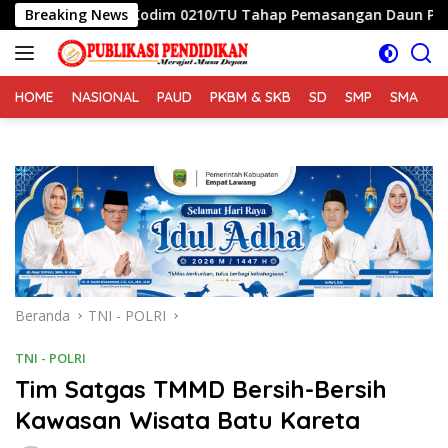
Langsung
Ke 129 Kodim 0210/TU Tahap Pemasangan Daun Pintu dan Je
Breaking News
ke
konten
HOME
NASIONAL
PAUD
PKBM & SKB
SD
SMP
SMA
S
Beranda
TNI - POLRI
TNI - POLRI
Tim Satgas TMMD Bersih-Bersih
Kawasan Wisata Batu Kareta