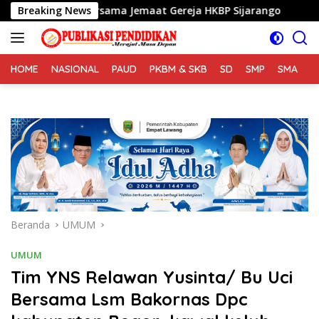
Langsung
adah Bersama Jemaat Gereja HKBP Sijarango
Breaking News
TMMD Ke 
ke
konten
HOME
NASIONAL
PAUD
PKBM & SKB
SD
SMP
SMA
S
Beranda
UMUM
UMUM
Tim YNS Relawan Yusinta/ Bu Uci
Bersama Lsm Bakornas Dpc