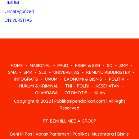
UMUM
Uncategorized
UNIVERSITAS
HOME
NASIONAL
PAUD
PKBM & SKB
SD
SMP
SMA
SMK
SLB
UNIVERSITAS
KEMENDIKBUDRISTEK
INFOGRAFIS
UMUM
EKONOMI & BISNIS
POLITIK
HUKUM & KRIMINAL
TNI – POLRI
KESEHATAN
OLAHRAGA
OTOMOTIF
IKLAN
Copyright © 2022 | Publikasipendidikan.com | All Right
Reserved
PT. BENHILL MEDIA GROUP
BenHill Pos
|
Koran Parlemen
|
Publikasi Nusantara
|
Bisnis