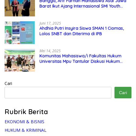
Bangga, Arif Farhan Mahasiswa Asal Jawa
Barat Ikut Ajang Internasional SMI Youth
Exchange di Singapura, Malaysia, dan
Thailand
Juni 17, 2025
Ahdhia Putri Insyira Siswa SMAN 1 Ciomas,
Lolos SNBT dan Diterima di IPB
Mei 14, 2025
Komunitas Mahasiswa/i Fakultas Hukum
Universitas Mpu Tantular Diskusi Hukum
Bersama Ketum Feradi WPI Doni Andretti
Cari
Cari
Rubrik Berita
EKONOMI & BISNIS
HUKUM & KRIMINAL