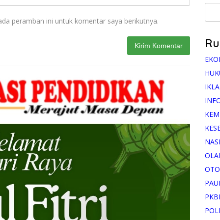
ada peramban ini untuk komentar saya berikutnya.
Ru
EKO
HUK
IKL
INF
KEM
KES
NAS
OLA
OTO
PAU
PKB
POL