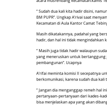
acara musrenbang kecamatan.kamis 16
” Sudah dua kali kita hadir disini, namu
BM PUPR”. Ungkap A’rivai saat menya
Kecamatan di Aula Kantor Camat Tebing
Masih dikatakannya, padahal yang ber
hadir, dan hal ini tidak mengindahkan ko
” Masih juga tidak hadir walaupun suda
yang meneruskan untuk bertanggung 
pembangunan”. Ucapnya
A’rifai meminta komisi II secepatnya 
berkomunikasi, karena sudah dua kali t
” Jangan dia menganggap remeh hal ini
pertanyaan-pertanyaan dari kades-kad
bisa menjelaskan apa yang akan diban