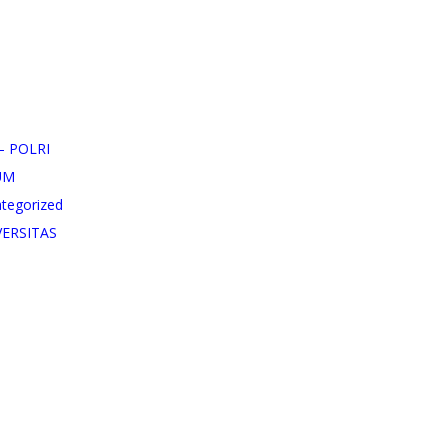
– POLRI
UM
tegorized
VERSITAS