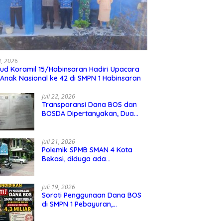
23, 2026
ud Koramil 15/Habinsaran Hadiri Upacara
 Anak Nasional ke 42 di SMPN 1 Habinsaran
Juli 22, 2026
Transparansi Dana BOS dan
BOSDA Dipertanyakan, Dua
Kepala SMP Negeri di Kota
Bekasi Arahkan Permintaan
Informasi ke PPID Dinas
Juli 21, 2026
Pendidikan
Polemik SPMB SMAN 4 Kota
Bekasi, diduga ada
kecurangan jalur domisili,
mengundang perhatian
masyarakat
Juli 19, 2026
Soroti Penggunaan Dana BOS
di SMPN 1 Pebayuran,
Kabupaten Bekasi Sebesar 4,3
Miliar