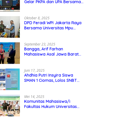
Gelar PKPA dan UPA Bersama
Universitas Mpu Tantular
Oktober 8, 2025
DPD Feradi WPI Jakarta Raya
Bersama Universitas Mpu
Tantular Menjalin Kerjasama,
Seperti apa Bentuknya?
September 23, 2025
Bangga, Arif Farhan
Mahasiswa Asal Jawa Barat
Ikut Ajang Internasional SMI
Youth Exchange di Singapura,
Malaysia, dan Thailand
Juni 17, 2025
Ahdhia Putri Insyira Siswa
SMAN 1 Ciomas, Lolos SNBT
dan Diterima di IPB
Mei 14, 2025
Komunitas Mahasiswa/i
Fakultas Hukum Universitas
Mpu Tantular Diskusi Hukum
Bersama Ketum Feradi WPI
Doni Andretti