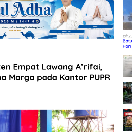
Juli 
Batu
Hari
en Empat Lawang A’rifai,
na Marga pada Kantor PUPR