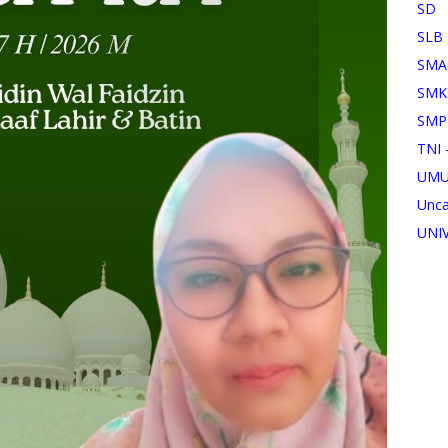
SD
SLB
SMA
SMK
SMP
TNI 
UM
Unca
UNI