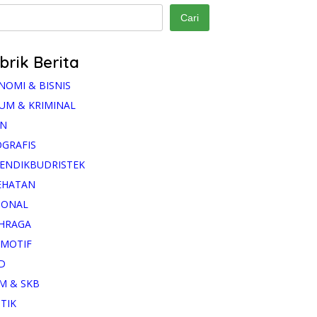
Cari
brik Berita
NOMI & BISNIS
UM & KRIMINAL
AN
OGRAFIS
ENDIKBUDRISTEK
EHATAN
IONAL
HRAGA
MOTIF
D
M & SKB
ITIK