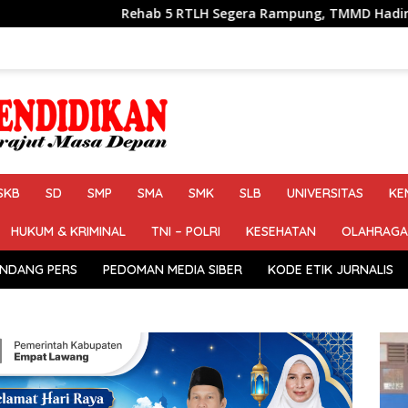
Rehab 5 RTLH Segera Rampung, TMMD Hadirkan Harapan Baru 
SKB
SD
SMP
SMA
SMK
SLB
UNIVERSITAS
KE
HUKUM & KRIMINAL
TNI – POLRI
KESEHATAN
OLAHRAGA
NDANG PERS
PEDOMAN MEDIA SIBER
KODE ETIK JURNALIS