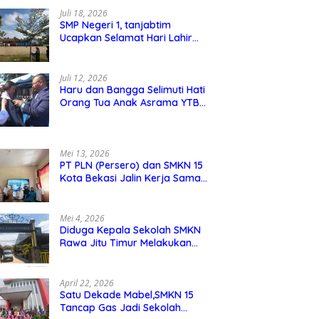
Juli 18, 2026
SMP Negeri 1, tanjabtim
Ucapkan Selamat Hari Lahir
Pancasila 1 Juni 2026
Juli 12, 2026
Haru dan Bangga Selimuti Hati
Orang Tua Anak Asrama YTBS
di Pengukuhan TB 37,
Pendidikan Karakter Menjadi
Pondasi Utama
Mei 13, 2026
PT PLN (Persero) dan SMKN 15
Kota Bekasi Jalin Kerja Sama
Pelatihan dan Sertifikasi Guru
Kejuruan
Mei 4, 2026
Diduga Kepala Sekolah SMKN
Rawa Jitu Timur Melakukan
Mar,up Dana Bos Pemeliharaan
Sarana dan Prasarana Sekolah
April 22, 2026
Satu Dekade Mabel,SMKN 15
Tancap Gas Jadi Sekolah