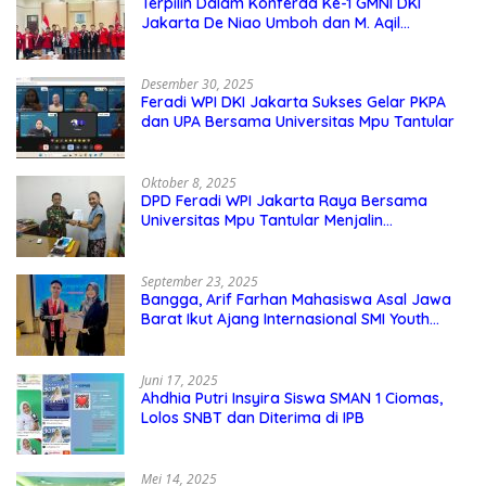
Terpilih Dalam Konferda Ke-1 GMNI DKI
Jakarta De Niao Umboh dan M. Aqil
Nahkodai DPD GMNI DKI Jakarta.
Desember 30, 2025
Feradi WPI DKI Jakarta Sukses Gelar PKPA
dan UPA Bersama Universitas Mpu Tantular
Oktober 8, 2025
DPD Feradi WPI Jakarta Raya Bersama
Universitas Mpu Tantular Menjalin
Kerjasama, Seperti apa Bentuknya?
September 23, 2025
Bangga, Arif Farhan Mahasiswa Asal Jawa
Barat Ikut Ajang Internasional SMI Youth
Exchange di Singapura, Malaysia, dan
Thailand
Juni 17, 2025
Ahdhia Putri Insyira Siswa SMAN 1 Ciomas,
Lolos SNBT dan Diterima di IPB
Mei 14, 2025