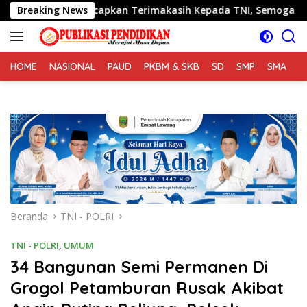
Langsung
ri Ucapkan Terimakasih Kepada TNI, Semoga Kedepannya TNI S
Breaking News
ke
konten
HOME
NASIONAL
PAUD
PKBM & SKB
SD
SMP
SMA
S
Beranda
TNI - POLRI
TNI - POLRI
,
UMUM
34 Bangunan Semi Permanen Di
Grogol Petamburan Rusak Akibat