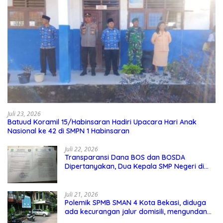
Juli 23, 2026
Batuud Koramil 15/Habinsaran Hadiri Upacara Hari Anak
Nasional ke 42 di SMPN 1 Habinsaran
Juli 22, 2026
Transparansi Dana BOS dan BOSDA
Dipertanyakan, Dua Kepala SMP Negeri di
Kota Bekasi Arahkan Permintaan Informasi
ke PPID Dinas Pendidikan
Juli 21, 2026
Polemik SPMB SMAN 4 Kota Bekasi, diduga
ada kecurangan jalur domisili, mengundang
perhatian masyarakat