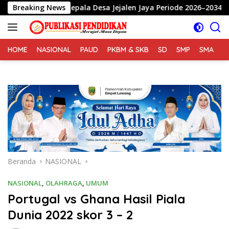
Langsung
Kepala Desa Jejalen Jaya Periode 2026–2034
Breaking News
Tangis Har
ke
konten
HOME
NASIONAL
PAUD
PKBM & SKB
SD
SMP
SMA
S
Beranda
NASIONAL
NASIONAL
,
OLAHRAGA
,
UMUM
Portugal vs Ghana Hasil Piala
Dunia 2022 skor 3 – 2