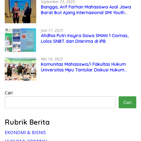
September 23, 2025
Bangga, Arif Farhan Mahasiswa Asal Jawa
Barat Ikut Ajang Internasional SMI Youth
Exchange di Singapura, Malaysia, dan
Thailand
Juni 17, 2025
Ahdhia Putri Insyira Siswa SMAN 1 Ciomas,
Lolos SNBT dan Diterima di IPB
Mei 14, 2025
Komunitas Mahasiswa/i Fakultas Hukum
Universitas Mpu Tantular Diskusi Hukum
Bersama Ketum Feradi WPI Doni Andretti
Cari
Cari
Rubrik Berita
EKONOMI & BISNIS