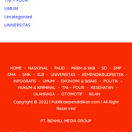
TNI – POLRI
UMUM
Uncategorized
UNIVERSITAS
HOME
NASIONAL
PAUD
PKBM & SKB
SD
SMP
SMA
SMK
SLB
UNIVERSITAS
KEMENDIKBUDRISTEK
INFOGRAFIS
UMUM
EKONOMI & BISNIS
POLITIK
HUKUM & KRIMINAL
TNI – POLRI
KESEHATAN
OLAHRAGA
OTOMOTIF
IKLAN
Copyright © 2022 | Publikasipendidikan.com | All Right
Reserved
PT. BENHILL MEDIA GROUP