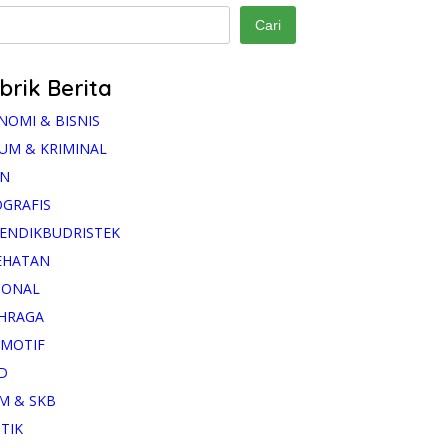
Cari
brik Berita
NOMI & BISNIS
UM & KRIMINAL
AN
OGRAFIS
ENDIKBUDRISTEK
EHATAN
IONAL
HRAGA
MOTIF
D
M & SKB
ITIK