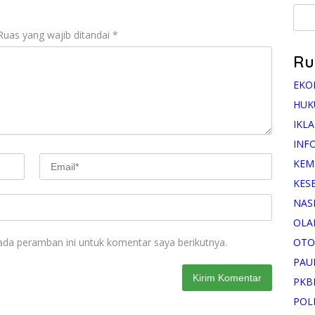
Ruas yang wajib ditandai
*
Ru
EKO
HUK
IKL
INF
KEM
KES
NAS
OLA
OTO
ada peramban ini untuk komentar saya berikutnya.
PAU
PKB
POL