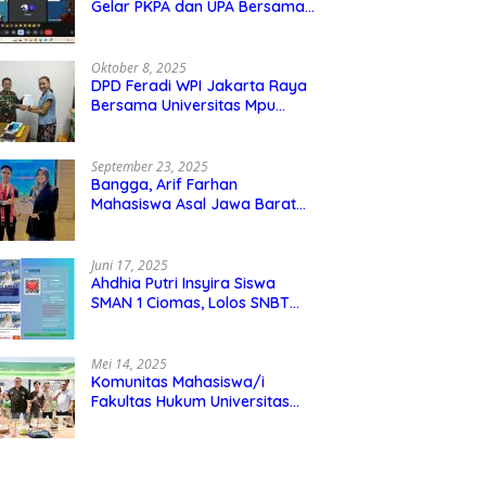
Gelar PKPA dan UPA Bersama
Universitas Mpu Tantular
Oktober 8, 2025
DPD Feradi WPI Jakarta Raya
Bersama Universitas Mpu
Tantular Menjalin Kerjasama,
Seperti apa Bentuknya?
September 23, 2025
Bangga, Arif Farhan
Mahasiswa Asal Jawa Barat
Ikut Ajang Internasional SMI
Youth Exchange di Singapura,
Malaysia, dan Thailand
Juni 17, 2025
Ahdhia Putri Insyira Siswa
SMAN 1 Ciomas, Lolos SNBT
dan Diterima di IPB
Mei 14, 2025
Komunitas Mahasiswa/i
Fakultas Hukum Universitas
Mpu Tantular Diskusi Hukum
Bersama Ketum Feradi WPI
Doni Andretti