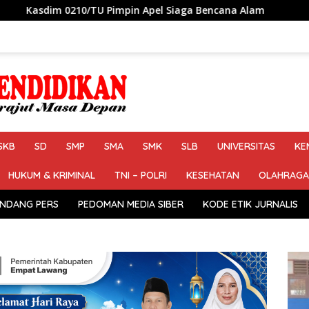
Pimpin Apel Siaga Bencana Alam
Petahana Kumpul Sebra
SKB
SD
SMP
SMA
SMK
SLB
UNIVERSITAS
KE
HUKUM & KRIMINAL
TNI – POLRI
KESEHATAN
OLAHRAGA
NDANG PERS
PEDOMAN MEDIA SIBER
KODE ETIK JURNALIS