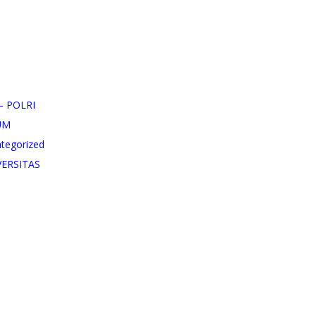
– POLRI
UM
tegorized
VERSITAS