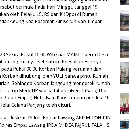
tersebut bermula Pada hari Minggu tanggal 19
ukan oleh Pelaku LS, RS dan K (Dpo) di Rumah
dar Agung Kec. Pasemah Air Keruh Kab. Empat
3 Sekira Pukul 16.00 Wib saat MAIKEL pergi Desa
orang tua nya, Setelah itu Keesokan Harinya
3 pada Pukul 08.00 Korban Pulang kerumah dan
h Korban dihubungi oleh YULI bahwa pintu Rumah
curian, Sehingga Korban langsung mengecek rumah
 Laptop Merk HP warna hitam silver, 1 (Satu) Unit
a Puluh Empat) Helai Baju Kaos Lengan pendek, 10
Helai Celana Panjang telah dicuri.
asat Reskrim Polres Empat Lawang AKP M TOHIRIN
 Polres Empat Lawang IPDA M. DEA FAJRUL FALAH S.