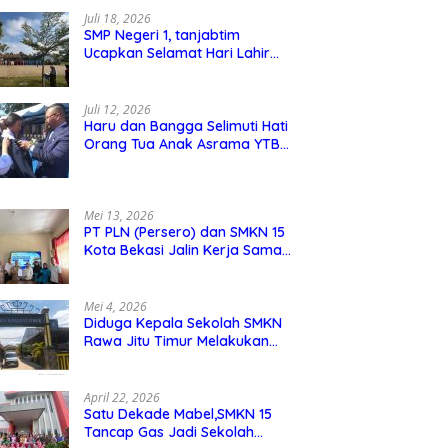
Juli 18, 2026
SMP Negeri 1, tanjabtim
Ucapkan Selamat Hari Lahir
Pancasila 1 Juni 2026
Juli 12, 2026
Haru dan Bangga Selimuti Hati
Orang Tua Anak Asrama YTBS
di Pengukuhan TB 37,
Pendidikan Karakter Menjadi
Pondasi Utama
Mei 13, 2026
PT PLN (Persero) dan SMKN 15
Kota Bekasi Jalin Kerja Sama
Pelatihan dan Sertifikasi Guru
Kejuruan
Mei 4, 2026
Diduga Kepala Sekolah SMKN
Rawa Jitu Timur Melakukan
Mar,up Dana Bos Pemeliharaan
Sarana dan Prasarana Sekolah
April 22, 2026
Satu Dekade Mabel,SMKN 15
Tancap Gas Jadi Sekolah