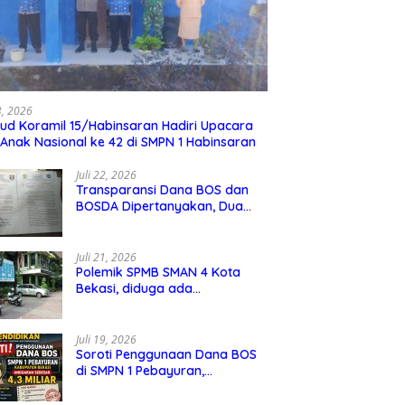
23, 2026
ud Koramil 15/Habinsaran Hadiri Upacara
 Anak Nasional ke 42 di SMPN 1 Habinsaran
Juli 22, 2026
Transparansi Dana BOS dan
BOSDA Dipertanyakan, Dua
Kepala SMP Negeri di Kota
Bekasi Arahkan Permintaan
Informasi ke PPID Dinas
Juli 21, 2026
Pendidikan
Polemik SPMB SMAN 4 Kota
Bekasi, diduga ada
kecurangan jalur domisili,
mengundang perhatian
masyarakat
Juli 19, 2026
Soroti Penggunaan Dana BOS
di SMPN 1 Pebayuran,
Kabupaten Bekasi Sebesar 4,3
Miliar