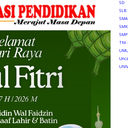
SD
SLB
SMA
SMK
SMP
TNI 
UM
Unca
UNI