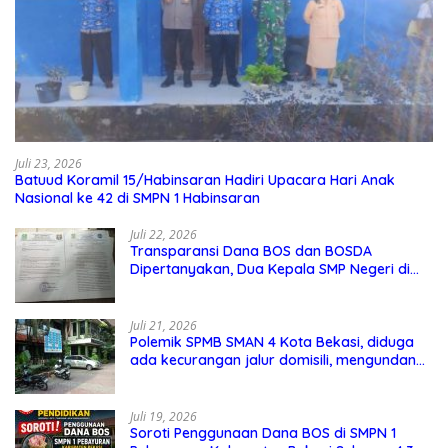
Juli 23, 2026
Batuud Koramil 15/Habinsaran Hadiri Upacara Hari Anak
Nasional ke 42 di SMPN 1 Habinsaran
Juli 22, 2026
Transparansi Dana BOS dan BOSDA
Dipertanyakan, Dua Kepala SMP Negeri di
Kota Bekasi Arahkan Permintaan Informasi
ke PPID Dinas Pendidikan
Juli 21, 2026
Polemik SPMB SMAN 4 Kota Bekasi, diduga
ada kecurangan jalur domisili, mengundang
perhatian masyarakat
Juli 19, 2026
Soroti Penggunaan Dana BOS di SMPN 1