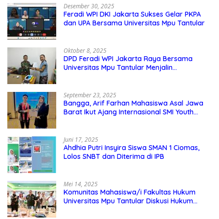
Desember 30, 2025
Feradi WPI DKI Jakarta Sukses Gelar PKPA
dan UPA Bersama Universitas Mpu Tantular
Oktober 8, 2025
DPD Feradi WPI Jakarta Raya Bersama
Universitas Mpu Tantular Menjalin
Kerjasama, Seperti apa Bentuknya?
September 23, 2025
Bangga, Arif Farhan Mahasiswa Asal Jawa
Barat Ikut Ajang Internasional SMI Youth
Exchange di Singapura, Malaysia, dan
Thailand
Juni 17, 2025
Ahdhia Putri Insyira Siswa SMAN 1 Ciomas,
Lolos SNBT dan Diterima di IPB
Mei 14, 2025
Komunitas Mahasiswa/i Fakultas Hukum
Universitas Mpu Tantular Diskusi Hukum
Bersama Ketum Feradi WPI Doni Andretti