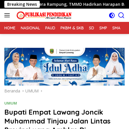
Langsung
 RTLH Segera Rampung, TMMD Hadirkan Harapan Baru Bagi War
Breaking News
ke
konten
HOME
NASIONAL
PAUD
PKBM & SKB
SD
SMP
SMA
S
Beranda
UMUM
UMUM
Bupati Empat Lawang Joncik
Muhammad Tinjau Jalan Lintas