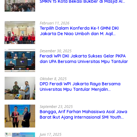
SMKN 15 Kota Bekasi Bukber di Masjid Al
Adzkar
Februari 11, 2026
Terpilih Dalam Konferda Ke-1 GMNI DKI
Jakarta De Niao Umboh dan M. Aqil
Nahkodai DPD GMNI DKI Jakarta.
Desember 30, 2025
Feradi WPI DKI Jakarta Sukses Gelar PKPA
dan UPA Bersama Universitas Mpu Tantular
Oktober 8, 2025
DPD Feradi WPI Jakarta Raya Bersama
Universitas Mpu Tantular Menjalin
Kerjasama, Seperti apa Bentuknya?
September 23, 2025
Bangga, Arif Farhan Mahasiswa Asal Jawa
Barat Ikut Ajang Internasional SMI Youth
Exchange di Singapura, Malaysia, dan
Thailand
Juni 17, 2025