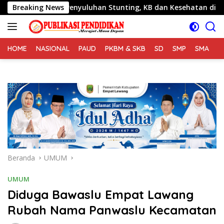
Langsung
TU Beri Penyuluhan Stunting, KB dan Kesehatan di Desa Sijar
Breaking News
ke
konten
HOME
NASIONAL
PAUD
PKBM & SKB
SD
SMP
SMA
S
Beranda
UMUM
UMUM
Diduga Bawaslu Empat Lawang
Rubah Nama Panwaslu Kecamatan