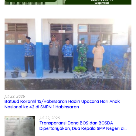
Juli 23, 2026
Batuud Koramil 15/Habinsaran Hadiri Upacara Hari Anak
Nasional ke 42 di SMPN 1 Habinsaran
Juli 22, 2026
Transparansi Dana BOS dan BOSDA
Dipertanyakan, Dua Kepala SMP Negeri di
Kota Bekasi Arahkan Permintaan Informasi