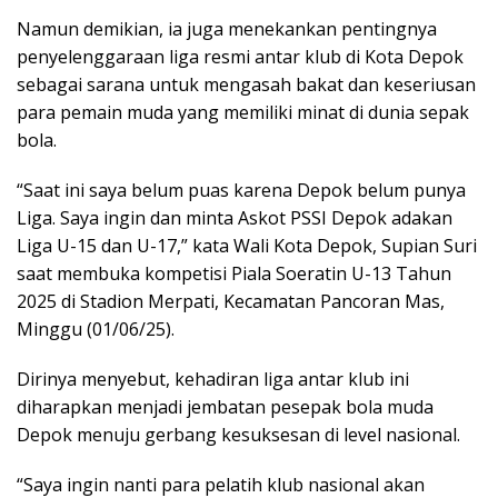
Namun demikian, ia juga menekankan pentingnya
penyelenggaraan liga resmi antar klub di Kota Depok
sebagai sarana untuk mengasah bakat dan keseriusan
para pemain muda yang memiliki minat di dunia sepak
bola.
“Saat ini saya belum puas karena Depok belum punya
Liga. Saya ingin dan minta Askot PSSI Depok adakan
Liga U-15 dan U-17,” kata Wali Kota Depok, Supian Suri
saat membuka kompetisi Piala Soeratin U-13 Tahun
2025 di Stadion Merpati, Kecamatan Pancoran Mas,
Minggu (01/06/25).
Dirinya menyebut, kehadiran liga antar klub ini
diharapkan menjadi jembatan pesepak bola muda
Depok menuju gerbang kesuksesan di level nasional.
“Saya ingin nanti para pelatih klub nasional akan