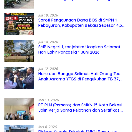
perhatian masyarakat
Juli 19, 2026
Soroti Penggunaan Dana BOS di SMPN 1
Pebayuran, Kabupaten Bekasi Sebesar 4,3
Miliar
Juli 18, 2026
SMP Negeri 1, tanjabtim Ucapkan Selamat
Hari Lahir Pancasila 1 Juni 2026
Juli 12, 2026
Haru dan Bangga Selimuti Hati Orang Tua
Anak Asrama YTBS di Pengukuhan TB 37,
Pendidikan Karakter Menjadi Pondasi Utama
Mei 13, 2026
PT PLN (Persero) dan SMKN 15 Kota Bekasi
Jalin Kerja Sama Pelatihan dan Sertifikasi
Guru Kejuruan
Mei 4, 2026
Diduga Kepala Sekolah SMKN Rawa Jitu