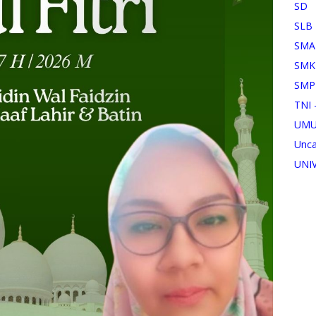
SD
SLB
SMA
SMK
SMP
TNI 
UM
Unca
UNI