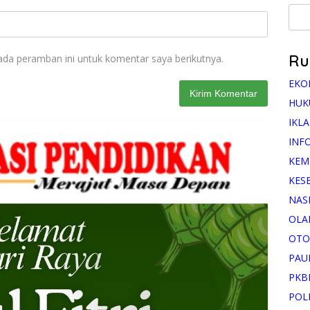
Ru
ada peramban ini untuk komentar saya berikutnya.
EKO
HUK
IKL
INF
KEM
KES
NAS
OLA
OTO
PAU
PKB
POL