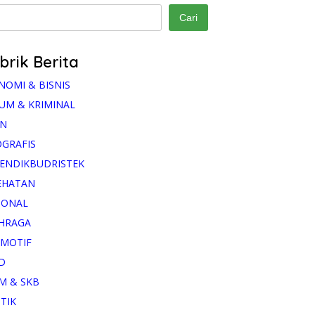
Cari
brik Berita
NOMI & BISNIS
UM & KRIMINAL
AN
OGRAFIS
ENDIKBUDRISTEK
EHATAN
IONAL
HRAGA
MOTIF
D
M & SKB
ITIK