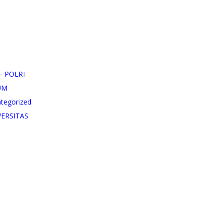
– POLRI
UM
tegorized
VERSITAS