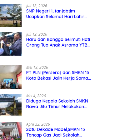
Juli 18, 2026
SMP Negeri 1, tanjabtim
Ucapkan Selamat Hari Lahir
Pancasila 1 Juni 2026
Juli 12, 2026
Haru dan Bangga Selimuti Hati
Orang Tua Anak Asrama YTBS
di Pengukuhan TB 37,
Pendidikan Karakter Menjadi
Pondasi Utama
Mei 13, 2026
PT PLN (Persero) dan SMKN 15
Kota Bekasi Jalin Kerja Sama
Pelatihan dan Sertifikasi Guru
Kejuruan
Mei 4, 2026
Diduga Kepala Sekolah SMKN
Rawa Jitu Timur Melakukan
Mar,up Dana Bos Pemeliharaan
Sarana dan Prasarana Sekolah
April 22, 2026
Satu Dekade Mabel,SMKN 15
Tancap Gas Jadi Sekolah