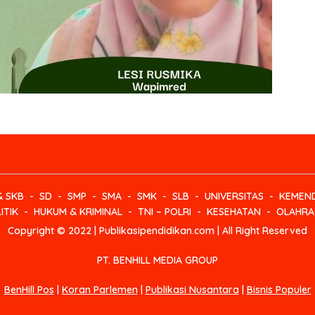
& SKB
SD
SMP
SMA
SMK
SLB
UNIVERSITAS
KEMEND
ITIK
HUKUM & KRIMINAL
TNI – POLRI
KESEHATAN
OLAHRA
Copyright © 2022 | Publikasipendidikan.com | All Right Reserved
PT. BENHILL MEDIA GROUP
BenHill Pos
|
Koran Parlemen
|
Publikasi Nusantara
|
Bisnis Populer