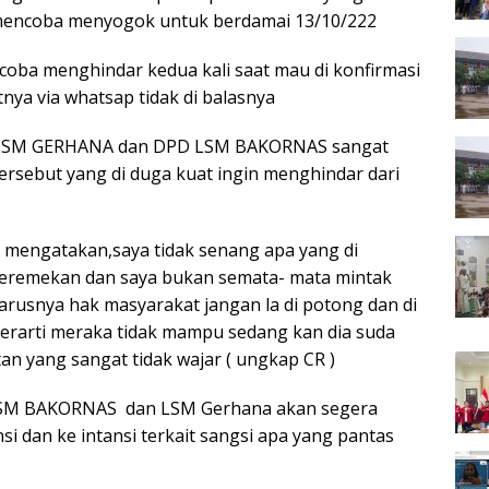
 mencoba menyogok untuk berdamai 13/10/222
ncoba menghindar kedua kali saat mau di konfirmasi
tnya via whatsap tidak di balasnya
a LSM GERHANA dan DPD LSM BAKORNAS sangat
ersebut yang di duga kuat ingin menghindar dari
 mengatakan,saya tidak senang apa yang di
meremekan dan saya bukan semata- mata mintak
harusnya hak masyarakat jangan la di potong dan di
berarti meraka tidak mampu sedang kan dia suda
tan yang sangat tidak wajar ( ungkap CR )
 LSM BAKORNAS dan LSM Gerhana akan segera
i dan ke intansi terkait sangsi apa yang pantas