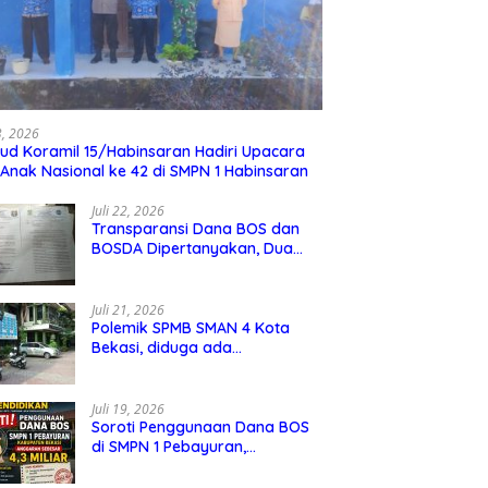
23, 2026
ud Koramil 15/Habinsaran Hadiri Upacara
 Anak Nasional ke 42 di SMPN 1 Habinsaran
Juli 22, 2026
Transparansi Dana BOS dan
BOSDA Dipertanyakan, Dua
Kepala SMP Negeri di Kota
Bekasi Arahkan Permintaan
Informasi ke PPID Dinas
Juli 21, 2026
Pendidikan
Polemik SPMB SMAN 4 Kota
Bekasi, diduga ada
kecurangan jalur domisili,
mengundang perhatian
masyarakat
Juli 19, 2026
Soroti Penggunaan Dana BOS
di SMPN 1 Pebayuran,
Kabupaten Bekasi Sebesar 4,3
Miliar