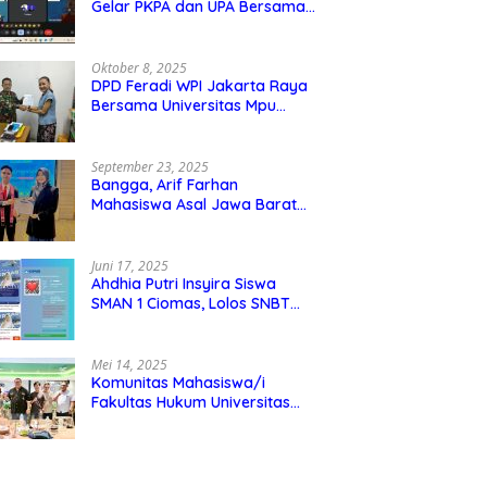
Gelar PKPA dan UPA Bersama
Universitas Mpu Tantular
Oktober 8, 2025
DPD Feradi WPI Jakarta Raya
Bersama Universitas Mpu
Tantular Menjalin Kerjasama,
Seperti apa Bentuknya?
September 23, 2025
Bangga, Arif Farhan
Mahasiswa Asal Jawa Barat
Ikut Ajang Internasional SMI
Youth Exchange di Singapura,
Malaysia, dan Thailand
Juni 17, 2025
Ahdhia Putri Insyira Siswa
SMAN 1 Ciomas, Lolos SNBT
dan Diterima di IPB
Mei 14, 2025
Komunitas Mahasiswa/i
Fakultas Hukum Universitas
Mpu Tantular Diskusi Hukum
Bersama Ketum Feradi WPI
Doni Andretti