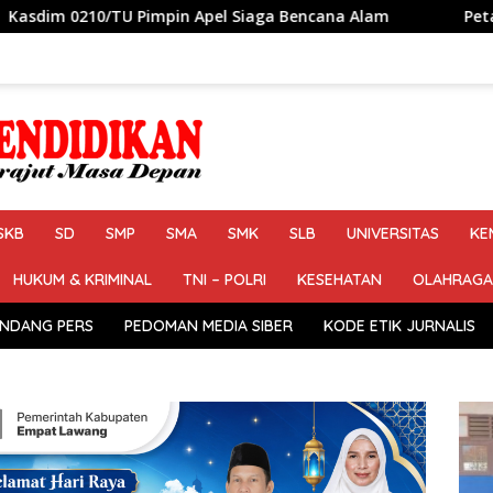
pin Apel Siaga Bencana Alam
Petahana Kumpul Sebra R
SKB
SD
SMP
SMA
SMK
SLB
UNIVERSITAS
KE
HUKUM & KRIMINAL
TNI – POLRI
KESEHATAN
OLAHRAGA
NDANG PERS
PEDOMAN MEDIA SIBER
KODE ETIK JURNALIS