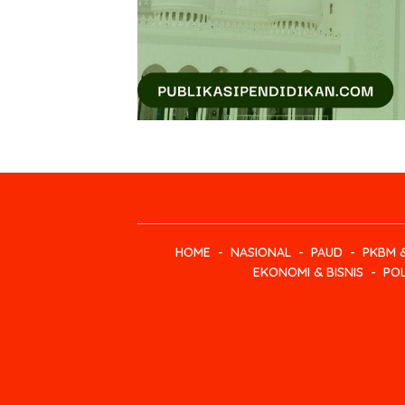
HOME
NASIONAL
PAUD
PKBM 
EKONOMI & BISNIS
POL