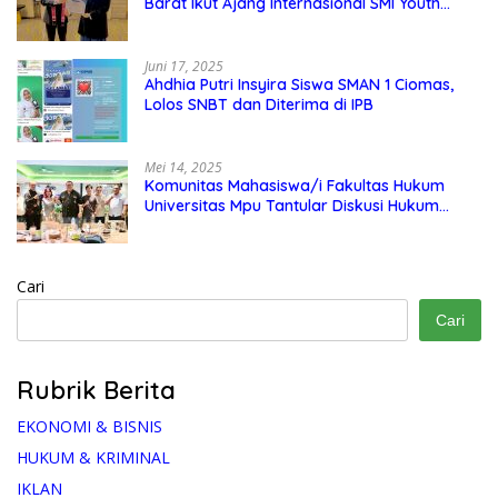
Barat Ikut Ajang Internasional SMI Youth
Exchange di Singapura, Malaysia, dan
Thailand
Juni 17, 2025
Ahdhia Putri Insyira Siswa SMAN 1 Ciomas,
Lolos SNBT dan Diterima di IPB
Mei 14, 2025
Komunitas Mahasiswa/i Fakultas Hukum
Universitas Mpu Tantular Diskusi Hukum
Bersama Ketum Feradi WPI Doni Andretti
Cari
Cari
Rubrik Berita
EKONOMI & BISNIS
HUKUM & KRIMINAL
IKLAN