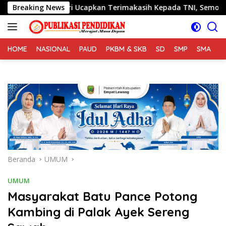
Langsung
ma Istri Ucapkan Terimakasih Kepada TNI, Semoga Kedepannya
Breaking News
ke
konten
HOME
NASIONAL
PAUD
PKBM & SKB
SD
SMP
SMA
S
Beranda
UMUM
UMUM
Masyarakat Batu Pance Potong
Kambing di Palak Ayek Sereng