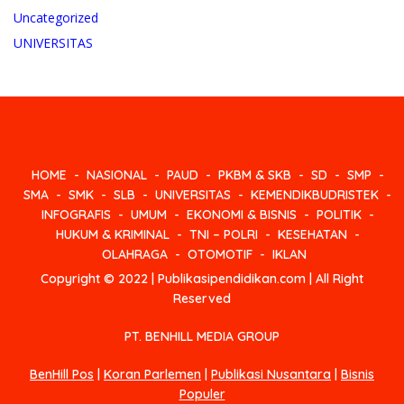
Uncategorized
UNIVERSITAS
HOME
NASIONAL
PAUD
PKBM & SKB
SD
SMP
SMA
SMK
SLB
UNIVERSITAS
KEMENDIKBUDRISTEK
INFOGRAFIS
UMUM
EKONOMI & BISNIS
POLITIK
HUKUM & KRIMINAL
TNI – POLRI
KESEHATAN
OLAHRAGA
OTOMOTIF
IKLAN
Copyright © 2022 | Publikasipendidikan.com | All Right
Reserved
PT. BENHILL MEDIA GROUP
BenHill Pos
|
Koran Parlemen
|
Publikasi Nusantara
|
Bisnis
Populer