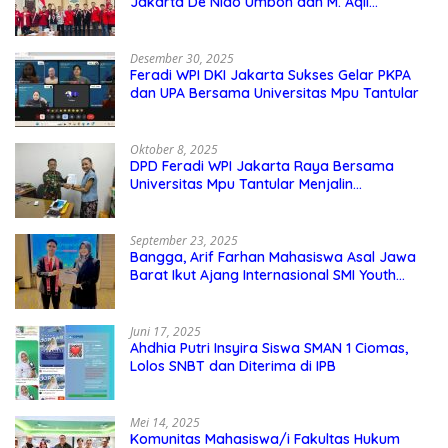
Jakarta De Niao Umboh dan M. Aqil
Nahkodai DPD GMNI DKI Jakarta.
Desember 30, 2025
Feradi WPI DKI Jakarta Sukses Gelar PKPA
dan UPA Bersama Universitas Mpu Tantular
Oktober 8, 2025
DPD Feradi WPI Jakarta Raya Bersama
Universitas Mpu Tantular Menjalin
Kerjasama, Seperti apa Bentuknya?
September 23, 2025
Bangga, Arif Farhan Mahasiswa Asal Jawa
Barat Ikut Ajang Internasional SMI Youth
Exchange di Singapura, Malaysia, dan
Thailand
Juni 17, 2025
Ahdhia Putri Insyira Siswa SMAN 1 Ciomas,
Lolos SNBT dan Diterima di IPB
Mei 14, 2025
Komunitas Mahasiswa/i Fakultas Hukum