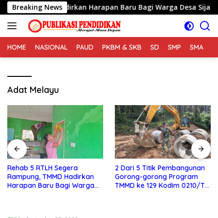
Langsung
, TMMD Hadirkan Harapan Baru Bagi Warga Desa Sijarango
Breaking News
ke
konten
HOME
NASIONAL
PAUD
PKBM & SKB
SD
SMP
SMA
S
Adat Melayu
2 Dari 5 Titik Pembangunan
Satgas TMMD Ke 129 Kodim
Gorong-gorong Program
0210/TU Capai Progres
TMMD ke 129 Kodim 0210/TU
Pembukaan Jalan 98,11
Capai 100 Persen
Persen