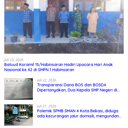
Juli 23, 2026
Batuud Koramil 15/Habinsaran Hadiri Upacara Hari Anak
Nasional ke 42 di SMPN 1 Habinsaran
Juli 22, 2026
Transparansi Dana BOS dan BOSDA
Dipertanyakan, Dua Kepala SMP Negeri di
Kota Bekasi Arahkan Permintaan Informasi
ke PPID Dinas Pendidikan
Juli 21, 2026
Polemik SPMB SMAN 4 Kota Bekasi, diduga
ada kecurangan jalur domisili, mengundang
perhatian masyarakat