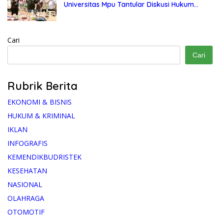
Universitas Mpu Tantular Diskusi Hukum
Bersama Ketum Feradi WPI Doni Andretti
Cari
Cari
Rubrik Berita
EKONOMI & BISNIS
HUKUM & KRIMINAL
IKLAN
INFOGRAFIS
KEMENDIKBUDRISTEK
KESEHATAN
NASIONAL
OLAHRAGA
OTOMOTIF