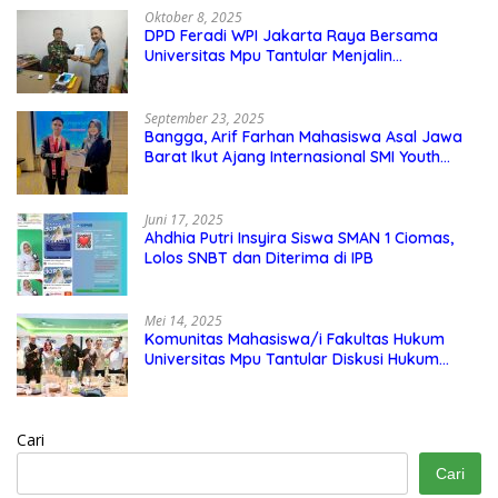
Oktober 8, 2025
DPD Feradi WPI Jakarta Raya Bersama
Universitas Mpu Tantular Menjalin
Kerjasama, Seperti apa Bentuknya?
September 23, 2025
Bangga, Arif Farhan Mahasiswa Asal Jawa
Barat Ikut Ajang Internasional SMI Youth
Exchange di Singapura, Malaysia, dan
Thailand
Juni 17, 2025
Ahdhia Putri Insyira Siswa SMAN 1 Ciomas,
Lolos SNBT dan Diterima di IPB
Mei 14, 2025
Komunitas Mahasiswa/i Fakultas Hukum
Universitas Mpu Tantular Diskusi Hukum
Bersama Ketum Feradi WPI Doni Andretti
Cari
Cari