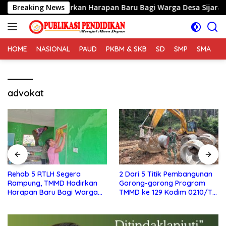
Langsung
TMMD Hadirkan Harapan Baru Bagi Warga Desa Sijarango
Breaking News
ke
konten
HOME
NASIONAL
PAUD
PKBM & SKB
SD
SMP
SMA
S
advokat
2 Dari 5 Titik Pembangunan
Satgas TMMD Ke 129 Kodim
Gorong-gorong Program
0210/TU Capai Progres
TMMD ke 129 Kodim 0210/TU
Pembukaan Jalan 98,11
Capai 100 Persen
Persen