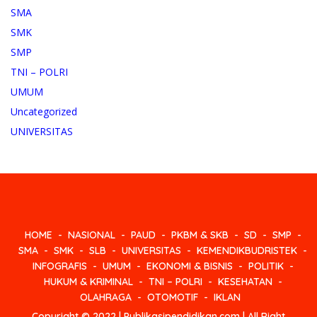
SMA
SMK
SMP
TNI – POLRI
UMUM
Uncategorized
UNIVERSITAS
HOME
NASIONAL
PAUD
PKBM & SKB
SD
SMP
SMA
SMK
SLB
UNIVERSITAS
KEMENDIKBUDRISTEK
INFOGRAFIS
UMUM
EKONOMI & BISNIS
POLITIK
HUKUM & KRIMINAL
TNI – POLRI
KESEHATAN
OLAHRAGA
OTOMOTIF
IKLAN
Copyright © 2022 | Publikasipendidikan.com | All Right