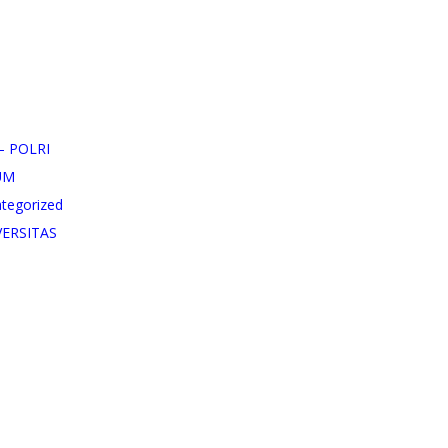
– POLRI
UM
tegorized
VERSITAS