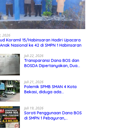
23, 2026
ud Koramil 15/Habinsaran Hadiri Upacara
 Anak Nasional ke 42 di SMPN 1 Habinsaran
Juli 22, 2026
Transparansi Dana BOS dan
BOSDA Dipertanyakan, Dua
Kepala SMP Negeri di Kota
Bekasi Arahkan Permintaan
Informasi ke PPID Dinas
Juli 21, 2026
Pendidikan
Polemik SPMB SMAN 4 Kota
Bekasi, diduga ada
kecurangan jalur domisili,
mengundang perhatian
masyarakat
Juli 19, 2026
Soroti Penggunaan Dana BOS
di SMPN 1 Pebayuran,
Kabupaten Bekasi Sebesar 4,3
Miliar