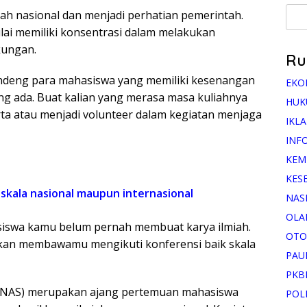
ah nasional dan menjadi perhatian pemerintah.
lai memiliki konsentrasi dalam melakukan
kungan.
Ru
ndeng para mahasiswa yang memiliki kesenangan
EKO
g ada. Buat kalian yang merasa masa kuliahnya
HUK
rta atau menjadi volunteer dalam kegiatan menjaga
IKL
INF
KEM
KES
 skala nasional maupun internasional
NAS
OLA
siswa kamu belum pernah membuat karya ilmiah.
OTO
g akan membawamu mengikuti konferensi baik skala
PAU
PKB
IMNAS) merupakan ajang pertemuan mahasiswa
POL