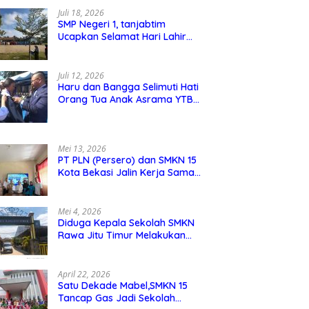
Juli 18, 2026
SMP Negeri 1, tanjabtim
Ucapkan Selamat Hari Lahir
Pancasila 1 Juni 2026
Juli 12, 2026
Haru dan Bangga Selimuti Hati
Orang Tua Anak Asrama YTBS
di Pengukuhan TB 37,
Pendidikan Karakter Menjadi
Pondasi Utama
Mei 13, 2026
PT PLN (Persero) dan SMKN 15
Kota Bekasi Jalin Kerja Sama
Pelatihan dan Sertifikasi Guru
Kejuruan
Mei 4, 2026
Diduga Kepala Sekolah SMKN
Rawa Jitu Timur Melakukan
Mar,up Dana Bos Pemeliharaan
Sarana dan Prasarana Sekolah
April 22, 2026
Satu Dekade Mabel,SMKN 15
Tancap Gas Jadi Sekolah