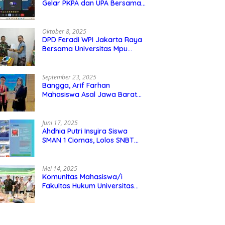
Gelar PKPA dan UPA Bersama
Universitas Mpu Tantular
Oktober 8, 2025
DPD Feradi WPI Jakarta Raya
Bersama Universitas Mpu
Tantular Menjalin Kerjasama,
Seperti apa Bentuknya?
September 23, 2025
Bangga, Arif Farhan
Mahasiswa Asal Jawa Barat
Ikut Ajang Internasional SMI
Youth Exchange di Singapura,
Malaysia, dan Thailand
Juni 17, 2025
Ahdhia Putri Insyira Siswa
SMAN 1 Ciomas, Lolos SNBT
dan Diterima di IPB
Mei 14, 2025
Komunitas Mahasiswa/i
Fakultas Hukum Universitas
Mpu Tantular Diskusi Hukum
Bersama Ketum Feradi WPI
Doni Andretti