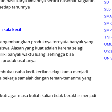
n hasil karya ilmiahnya secara nasional. Kegiatan
SD
 setiap tahunnya.
SLB
SMA
SMK
skala kecil
SMP
TNI 
 mengembangkan produknya ternyata banyak yang
UM
swa. Alasan yang kuat adalah karena selagi
Unca
iki banyak waktu luang, sehingga bisa
UNI
 produk usahanya.
buka usaha kecil-kecilan selagi kamu menjadi
maka bekerja samalah dengan teman-temanmu yang
kuti agar masa kuliah kalian tidak berakhir menjadi