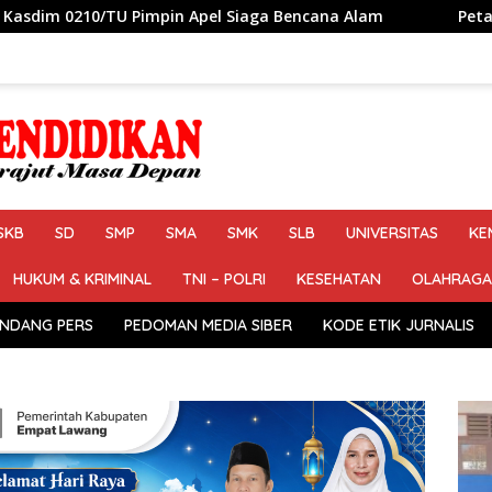
Pimpin Apel Siaga Bencana Alam
Petahana Kumpul Sebr
SKB
SD
SMP
SMA
SMK
SLB
UNIVERSITAS
KE
HUKUM & KRIMINAL
TNI – POLRI
KESEHATAN
OLAHRAGA
NDANG PERS
PEDOMAN MEDIA SIBER
KODE ETIK JURNALIS