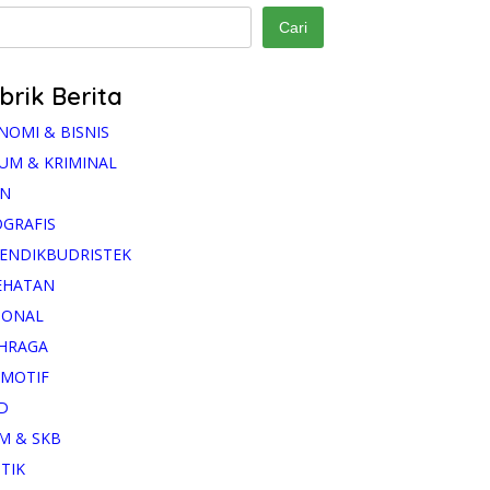
Cari
brik Berita
NOMI & BISNIS
UM & KRIMINAL
AN
OGRAFIS
ENDIKBUDRISTEK
EHATAN
IONAL
HRAGA
MOTIF
D
M & SKB
ITIK