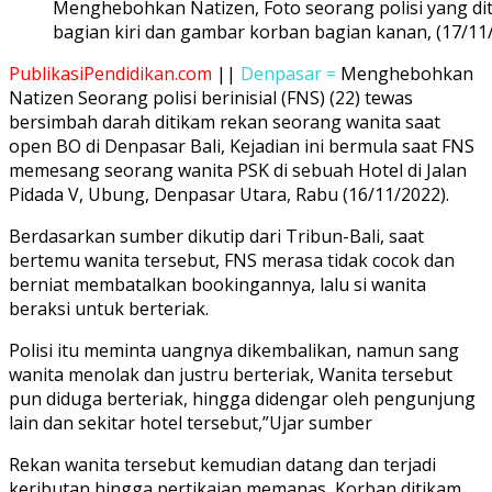
Menghebohkan Natizen, Foto seorang polisi yang dit
bagian kiri dan gambar korban bagian kanan, (17/11
PublikasiPendidikan.com
||
Denpasar =
Menghebohkan
Natizen Seorang polisi berinisial (FNS) (22) tewas
bersimbah darah ditikam rekan seorang wanita saat
open BO di Denpasar Bali, Kejadian ini bermula saat FNS
memesang seorang wanita PSK di sebuah Hotel di Jalan
Pidada V, Ubung, Denpasar Utara, Rabu (16/11/2022).
Berdasarkan sumber dikutip dari Tribun-Bali, saat
bertemu wanita tersebut, FNS merasa tidak cocok dan
berniat membatalkan bookingannya, lalu si wanita
beraksi untuk berteriak.
Polisi itu meminta uangnya dikembalikan, namun sang
wanita menolak dan justru berteriak, Wanita tersebut
pun diduga berteriak, hingga didengar oleh pengunjung
lain dan sekitar hotel tersebut,”Ujar sumber
Rekan wanita tersebut kemudian datang dan terjadi
keributan hingga pertikaian memanas, Korban ditikam