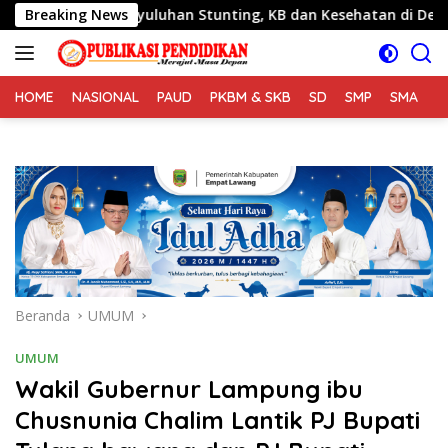
Langsung
ri Penyuluhan Stunting, KB dan Kesehatan di Desa Sijarango
Breaking News
ke
konten
HOME
NASIONAL
PAUD
PKBM & SKB
SD
SMP
SMA
S
Beranda
UMUM
UMUM
Wakil Gubernur Lampung ibu
Chusnunia Chalim Lantik PJ Bupati