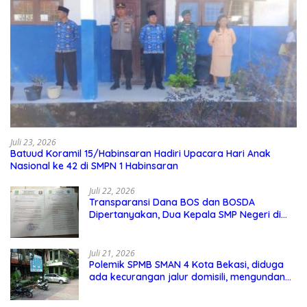
Juli 23, 2026
Batuud Koramil 15/Habinsaran Hadiri Upacara Hari Anak
Nasional ke 42 di SMPN 1 Habinsaran
Juli 22, 2026
Transparansi Dana BOS dan BOSDA
Dipertanyakan, Dua Kepala SMP Negeri di
Kota Bekasi Arahkan Permintaan Informasi
ke PPID Dinas Pendidikan
Juli 21, 2026
Polemik SPMB SMAN 4 Kota Bekasi, diduga
ada kecurangan jalur domisili, mengundang
perhatian masyarakat