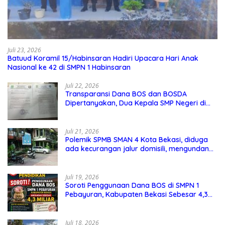
Juli 23, 2026
Batuud Koramil 15/Habinsaran Hadiri Upacara Hari Anak
Nasional ke 42 di SMPN 1 Habinsaran
Juli 22, 2026
Transparansi Dana BOS dan BOSDA
Dipertanyakan, Dua Kepala SMP Negeri di
Kota Bekasi Arahkan Permintaan Informasi
ke PPID Dinas Pendidikan
Juli 21, 2026
Polemik SPMB SMAN 4 Kota Bekasi, diduga
ada kecurangan jalur domisili, mengundang
perhatian masyarakat
Juli 19, 2026
Soroti Penggunaan Dana BOS di SMPN 1
Pebayuran, Kabupaten Bekasi Sebesar 4,3
Miliar
Juli 18, 2026