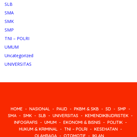
SLB
SMA
SMK
SMP
TNI – POLRI
UMUM
Uncategorized
UNIVERSITAS
HOME
NASIONAL
PAUD
PKBM & SKB
SD
SMP
SMA
SMK
SLB
UNIVERSITAS
KEMENDIKBUDRISTEK
INFOGRAFIS
UMUM
EKONOMI & BISNIS
POLITIK
HUKUM & KRIMINAL
TNI – POLRI
KESEHATAN
OLAHRAGA
OTOMOTIF
IKLAN