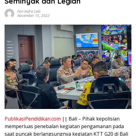
Seminyak dan Legian
Feri Indra Leki
November 15, 2022
PublikasiPendidikan.com
|| Bali – Pihak kepolisian
memperluas penebalan kegiatan pengamanan pada
saat puncak berlangsungnya kegiatan KTT G20 di Bali