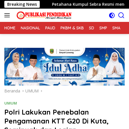
Langsung
 Alam
Breaking News
Petahana Kumpul Sebra Resmi mendaftarkan diri s
ke
konten
HOME
NASIONAL
PAUD
PKBM & SKB
SD
SMP
SMA
S
Beranda
UMUM
UMUM
Polri Lakukan Penebalan
Pengamanan KTT G20 Di Kuta,