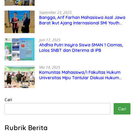
Kerjasama, Seperti apa Bentuknya?
September 23, 2025
Bangga, Arif Farhan Mahasiswa Asal Jawa
Barat Ikut Ajang Internasional SMI Youth
Exchange di Singapura, Malaysia, dan
Thailand
Juni 17, 2025
Ahdhia Putri Insyira Siswa SMAN 1 Ciomas,
Lolos SNBT dan Diterima di IPB
Mei 14, 2025
Komunitas Mahasiswa/i Fakultas Hukum
Universitas Mpu Tantular Diskusi Hukum
Bersama Ketum Feradi WPI Doni Andretti
Cari
Cari
Rubrik Berita