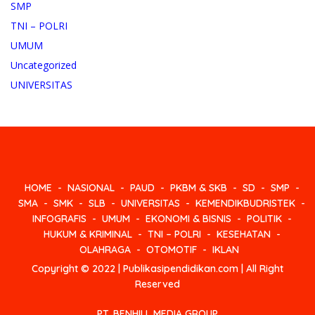
SMP
TNI – POLRI
UMUM
Uncategorized
UNIVERSITAS
HOME
NASIONAL
PAUD
PKBM & SKB
SD
SMP
SMA
SMK
SLB
UNIVERSITAS
KEMENDIKBUDRISTEK
INFOGRAFIS
UMUM
EKONOMI & BISNIS
POLITIK
HUKUM & KRIMINAL
TNI – POLRI
KESEHATAN
OLAHRAGA
OTOMOTIF
IKLAN
Copyright © 2022 | Publikasipendidikan.com | All Right
Reserved
PT. BENHILL MEDIA GROUP