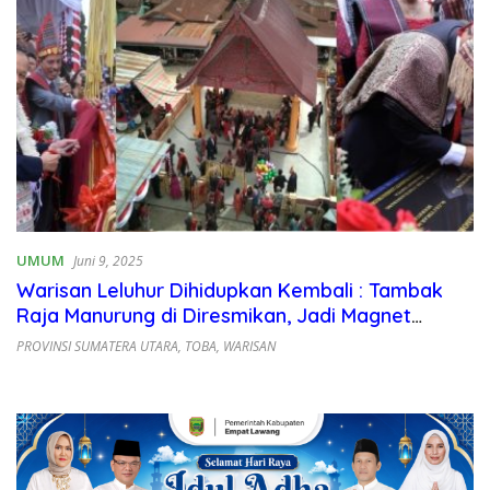
UMUM
Juni 9, 2025
Warisan Leluhur Dihidupkan Kembali : Tambak
Raja Manurung di Diresmikan, Jadi Magnet
Wisata Budaya Toba
PROVINSI SUMATERA UTARA
,
TOBA
,
WARISAN