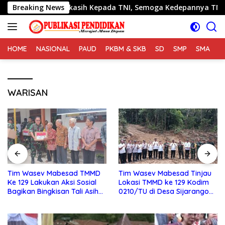
Langsung
 Terimakasih Kepada TNI, Semoga Kedepannya TNI Semakin Jay
Breaking News
ke
konten
HOME
NASIONAL
PAUD
PKBM & SKB
SD
SMP
SMA
S
WARISAN
Tim Wasev Mabesad TMMD
Tim Wasev Mabesad Tinjau
Ke 129 Lakukan Aksi Sosial
Lokasi TMMD ke 129 Kodim
Bagikan Bingkisan Tali Asih
0210/TU di Desa Sijarango
Kepada Warga Desa
Kecamatan Pakkat
Sijarango