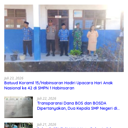
Juli 23, 2026
Batuud Koramil 15/Habinsaran Hadiri Upacara Hari Anak
Nasional ke 42 di SMPN 1 Habinsaran
Juli 22, 2026
Transparansi Dana BOS dan BOSDA
Dipertanyakan, Dua Kepala SMP Negeri di
Kota Bekasi Arahkan Permintaan Informasi
ke PPID Dinas Pendidikan
Juli 21, 2026