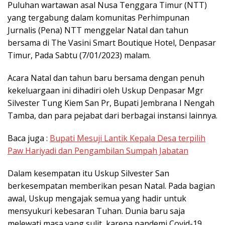
Puluhan wartawan asal Nusa Tenggara Timur (NTT)
yang tergabung dalam komunitas Perhimpunan
Jurnalis (Pena) NTT menggelar Natal dan tahun
bersama di The Vasini Smart Boutique Hotel, Denpasar
Timur, Pada Sabtu (7/01/2023) malam.
Acara Natal dan tahun baru bersama dengan penuh
kekeluargaan ini dihadiri oleh Uskup Denpasar Mgr
Silvester Tung Kiem San Pr, Bupati Jembrana I Nengah
Tamba, dan para pejabat dari berbagai instansi lainnya.
Baca juga :
Bupati Mesuji Lantik Kepala Desa terpilih
Paw Hariyadi dan Pengambilan Sumpah Jabatan
Dalam kesempatan itu Uskup Silvester San
berkesempatan memberikan pesan Natal. Pada bagian
awal, Uskup mengajak semua yang hadir untuk
mensyukuri kebesaran Tuhan. Dunia baru saja
melewati masa yang sulit, karena pandemi Covid-19.