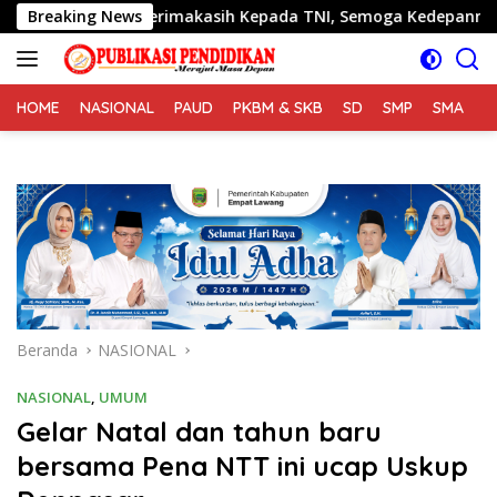
Langsung
Terimakasih Kepada TNI, Semoga Kedepannya TNI Semakin Jaya
Breaking News
ke
konten
HOME
NASIONAL
PAUD
PKBM & SKB
SD
SMP
SMA
S
Beranda
NASIONAL
NASIONAL
,
UMUM
Gelar Natal dan tahun baru
bersama Pena NTT ini ucap Uskup