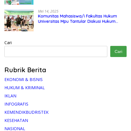
Mei 14, 2025
Komunitas Mahasiswa/i Fakultas Hukum
Universitas Mpu Tantular Diskusi Hukum
Bersama Ketum Feradi WPI Doni Andretti
Cari
Cari
Rubrik Berita
EKONOMI & BISNIS
HUKUM & KRIMINAL
IKLAN
INFOGRAFIS
KEMENDIKBUDRISTEK
KESEHATAN
NASIONAL